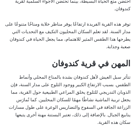
احتضن متع الحياة البسيطة، بينما تحتضن الأجواء السلمية لقرية
كندوفان.
توفر هذه القرية الفريدة ارتفاعًا يوفر مناظر خلابة ومناخًا متنوعًا على
مدار السنة. لقد تعلم السكان المحليون التكيف مع التحديات التي
يطرحها هذا الطقس المثير للاهتمام، مما يجعل الحياة في كندوفان
صعبة وجذابة.
المهن في قرية كندوفان
تتأثر سبل العيش لأهل كندوفان بشدة بالمناخ المحلي وأنماط
الطقس. بسبب الارتفاع الكبير ووجود الثلوج على مدار السنة، فإن
الذوبان التدريجي للثلوج يخلق المراعي الطبيعية حول القرية، مما
يجعل تربية الماشية نشاطًا مهمًا للسكان المحليين. كما تُمارَس
الزراعة الجافة في السفوح والتضاريس الوعرة على طول مسارات
ينابيع الجبال. بالإضافة إلى ذلك، تعتبر البستنة مهنة أخرى يتبعها
سكان هذه القرية.