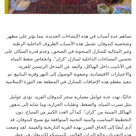
تساهم عدة أسباب في هذه الإنشاءات الجديدة، مما يؤثر على مظهر
وشخصية كندوفان. تشمل هذه الأسباب الظروف الداخلية الرطبة
وغير المثالية للمنازل المنحوتة في الصخور، وعدم قدرة السكان على
تحسين المساحات الداخلية لمنازل “كران”، وانخفاض ضغط المياه
في الأنابيب داخل الهياكل، والبعد عن المدخل الرئيسي للقرية،
والاعتبارات الاقتصادية، وصعوبة الوصول إلى النهر وقرية الينابيع. تم
تنفيذ معظم هذه الإضافات للمنازل في المنطقة بعد الثورة الإسلامية.
حاليًا، تهدد عدة عوامل معمارية سحر كندوفان الفريد. تؤدي عوامل
مثل تسرب المياه، والضغط، وتقلبات الحرارة، وما شابه إلى تدهور
الهياكل المبنية من “كران”. كما أن العدد الكبير من السياح، دون
التخطيط المناسب والبنية التحتية المتوافقة مع نسيج كندوفان، قد
أدى أيضًا إلى إلحاق الضرر بهذه القرية التاريخية والقيمة. لقد وضعت
هذه التحديات حالة التراث العالمي لليونسكو لكندوفان في خطر.