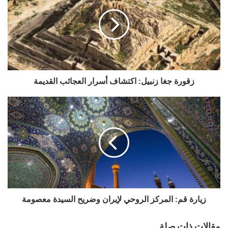
زنبيل:
اكتشاف
أسرار
العجائب
القديمة
زقورة جغا زنبيل: اكتشاف أسرار العجائب القديمة
زيارة
قم:
المركز
الروحي
لإيران
وضريح
السيدة
معصومة
زيارة قم: المركز الروحي لإيران وضريح السيدة معصومة
مقالات ذات صلة