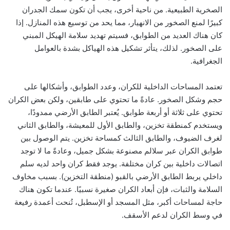
الصخرية الطبيعية. من ناحية أخرى، يجب أن تكون سمك الجدران
كبيرًا لمنع الصخور من الانهيار، مما يحد من توسيع هذه المنازل. إذا
كان هناك العديد من الطوابق، فسيتم تهديد سلامة الهيكل المبني
على الصخور. لذلك، يتأثر تشكيل هذه الهياكل بشدة بالعوامل
الجغرافية.
تعتمد المساحات الداخلية للكران، وعدد الطوابق، وأشكالها على
حجم وشكل الصخور. عادةً ما تحتوي على طابقين، ولكن بعض الكران
تحتوي على ثلاثة أو أربعة طوابق. يُعتبر الطابق الأرضي ممدودًا،
ويستخدم كمنطقة تخزين، والطابق الأول للمعيشة، والطابق الثاني
لغرف الضيوف، والطابق الثالث كمساحة تخزين. يتم الوصول بين
طوابق الكران عبر سلالم مصنوعة بشكل جميل، وعادةً ما لا توجد
اتصالات داخلية بين كران مختلفة. يوجد فقط كران واحد لديه سلم
داخلي يربط الطابق الأرضي بالقبو (منطقة التخزين). بسبب مخاوف
السلامة والثبات، فإن أبعاد الكران صغيرة نسبيًا. عندما تكون هناك
حاجة لمساحات أكبر، مثل المسجد أو الإسطبل، تُنحت أعمدة رفيعة
في وسط الكران لدعم الأسقف.