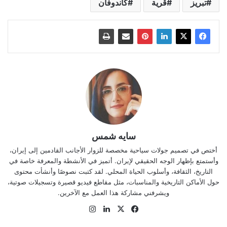
تبريز
قرية
كاندوفان
سايه شمس
أختص في تصميم جولات سياحية مخصصة للزوار الأجانب القادمين إلى إيران،
وأستمتع بإظهار الوجه الحقيقي لإيران. أتميز في الأنشطة والمعرفة خاصة في
التاريخ، الثقافة، وأسلوب الحياة المحلي. لقد كتبت نصوصًا وأنشأت محتوى
حول الأماكن التاريخية والمناسبات، مثل مقاطع فيديو قصيرة وتسجيلات صوتية،
ويشرفني مشاركة هذا العمل مع الآخرين.
‫X
فيسبوك
لينكدإن
انستقرام