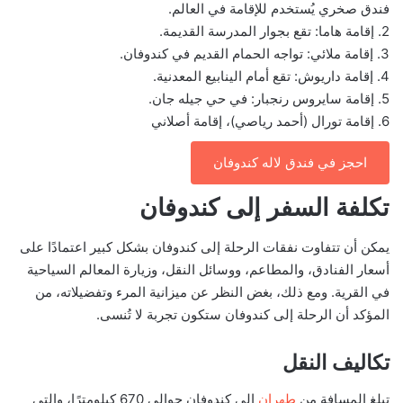
فندق صخري يُستخدم للإقامة في العالم.
2. إقامة هاما: تقع بجوار المدرسة القديمة.
3. إقامة ملائي: تواجه الحمام القديم في كندوفان.
4. إقامة داريوش: تقع أمام الينابيع المعدنية.
5. إقامة سايروس رنجبار: في حي جيله جان.
6. إقامة تورال (أحمد رياصي)، إقامة أصلاني
احجز في فندق لاله كندوفان
تكلفة السفر إلى كندوفان
يمكن أن تتفاوت نفقات الرحلة إلى كندوفان بشكل كبير اعتمادًا على
أسعار الفنادق، والمطاعم، ووسائل النقل، وزيارة المعالم السياحية
في القرية. ومع ذلك، بغض النظر عن ميزانية المرء وتفضيلاته، من
المؤكد أن الرحلة إلى كندوفان ستكون تجربة لا تُنسى.
تكاليف النقل
تبلغ المسافة من
طهران
إلى كندوفان حوالي 670 كيلومترًا، والتي