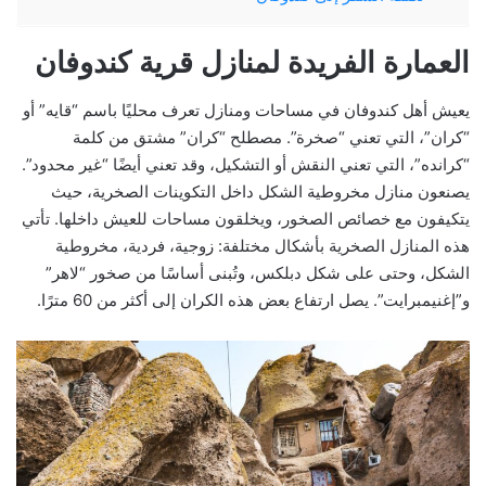
العمارة الفريدة لمنازل قرية كندوفان
يعيش أهل كندوفان في مساحات ومنازل تعرف محليًا باسم “قایه” أو
“كران”، التي تعني “صخرة”. مصطلح “كران” مشتق من كلمة
“كرانده”، التي تعني النقش أو التشكيل، وقد تعني أيضًا “غير محدود”.
يصنعون منازل مخروطية الشكل داخل التكوينات الصخرية، حيث
يتكيفون مع خصائص الصخور، ويخلقون مساحات للعيش داخلها. تأتي
هذه المنازل الصخرية بأشكال مختلفة: زوجية، فردية، مخروطية
الشكل، وحتى على شكل دبلكس، وتُبنى أساسًا من صخور “لاهر”
و”إغنيمبرايت”. يصل ارتفاع بعض هذه الكران إلى أكثر من 60 مترًا.