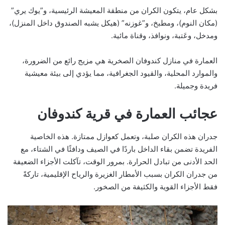
بشكل عام، يتكون الكران من منطقة المعيشة الرئيسية، و”يوك يري”
(مكان النوم)، ومطبخ، و”غوزنه” (هيكل يشبه الصندوق داخل المنزل)،
ومدخل، وعَتبة، ونوافذ، وقناة مائية.
العمارة في منازل كندوفان الصخرية هي مزيج رائع من الضرورة،
والموارد المحلية، والقيود الجغرافية، مما يؤدي إلى بيئة معيشية
فريدة وجميلة.
عجائب العمارة في قرية كندوفان
جدران هذه الكران صلبة، وتعمل كعوازل ممتازة. هذه الخاصية
الفريدة تضمن بقاء الداخل باردًا في الصيف ودافئًا في الشتاء، مع
الحد الأدنى من تبادل الحرارة. بمرور الوقت، تآكلت الأجزاء الضعيفة
من جدران الكران بسبب الأمطار الغزيرة والرياح الإقليمية، تاركةً
فقط الأجزاء القوية والكثيفة من الصخور.