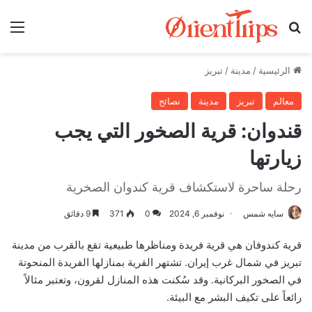
بحث عن
الق
الرئيسية
/
مدينة
/
تبريز
معالم
تبريز
مدينة
نصائح
قندوان: قرية الصخور التي يجب
زيارتها
رحلة ساحرة لاستكشاف قرية كندوان الصخرية
سايه شمس
نوفمبر 6, 2024
0
371
9 دقائق
قرية كندوفان هي قرية فريدة ومناظرها طبيعية تقع بالقرب من مدينة
تبريز في شمال غرب إيران. تشتهر القرية بمنازلها الفريدة المنحوتة
في الصخور البركانية. وقد سُكنت هذه المنازل لقرون، وتعتبر مثالاً
رائعاً على تكيف البشر مع البيئة.