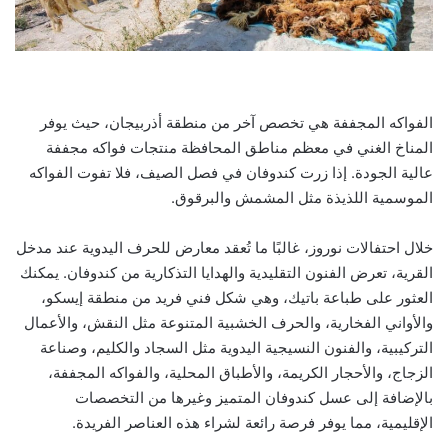
الفواكه المجففة هي تخصص آخر من منطقة أذربيجان، حيث يوفر
المناخ الغني في معظم مناطق المحافظة منتجات فواكه مجففة
عالية الجودة. إذا زرت كندوفان في فصل الصيف، فلا تفوت الفواكه
الموسمية اللذيذة مثل المشمش والبرقوق.
خلال احتفالات نوروز، غالبًا ما تُعقد معارض للحرف اليدوية عند مدخل
القرية، تعرض الفنون التقليدية والهدايا التذكارية من كندوفان. يمكنك
العثور على طباعة باتيك، وهي شكل فني فريد من منطقة إيسكو،
والأواني الفخارية، والحرف الخشبية المتنوعة مثل النقش، والأعمال
التركيبية، والفنون النسيجية اليدوية مثل السجاد والكليم، وصناعة
الزجاج، والأحجار الكريمة، والأطباق المحلية، والفواكه المجففة،
بالإضافة إلى عسل كندوفان المتميز وغيرها من التخصصات
الإقليمية، مما يوفر فرصة رائعة لشراء هذه العناصر الفريدة.