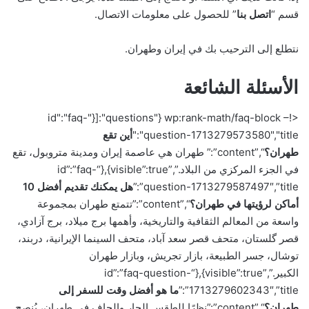
قسم “
اتصل بنا
” للحصول على معلومات الاتصال.
نتطلع إلى الترحيب بك في إيران وطهران.
الأسئلة الشائعة
<!– wp:rank-math/faq-block {"questions":[{"id":"faq-
question-1713279573580","title":"
أين تقع
طهران؟
“,”content”:” طهران هي عاصمة إيران ومدينة متروبول، تقع
في الجزء المركزي من البلاد.”,”visible”:true},{“id”:”faq-
question-1713279587497″,”title”:”
هل يمكنك تقديم أفضل 10
أماكن لرؤيتها في طهران؟
“,”content”:”تتمتع طهران بمجموعة
واسعة من المعالم الثقافية والتاريخية، وأهمها برج ميلاد، برج آزادي،
قصر گلستان، متحف قصر سعد آباد، متحف السينما الإيرانية، دربند،
توشال، جسر الطبيعة، بازار تجريش، وبازار طهران
الكبير.”,”visible”:true},{“id”:”faq-question-
1713279602343″,”title”:”
ما هو أفضل وقت للسفر إلى
طهران؟
“,”content”:”نظرًا للطقس الحار والجاف في طهران، يُنصح