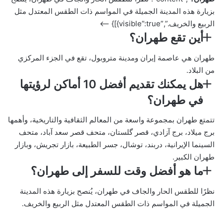
بزيارة هذه المدينة الجميلة في المواسم ذات الطقس المعتدل مثل
الربيع والخريف.”,”visible”:true}]} –>
أين تقع طهران؟
طهران هي عاصمة إيران ومدينة متروبول، تقع في الجزء المركزي
من البلاد.
هل يمكنك تقديم أفضل 10 أماكن لرؤيتها
في طهران؟
تتمتع طهران بمجموعة واسعة من المعالم الثقافية والتاريخية، وأهمها
برج ميلاد، برج آزادي، قصر گلستان، متحف قصر سعد آباد، متحف
السينما الإيرانية، دربند، توشال، جسر الطبيعة، بازار تجريش، وبازار
طهران الكبير.
ما هو أفضل وقت للسفر إلى طهران؟
نظرًا للطقس الحار والجاف في طهران، يُنصح بزيارة هذه المدينة
الجميلة في المواسم ذات الطقس المعتدل مثل الربيع والخريف.