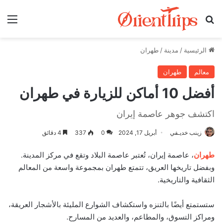
بحث عن
الق
الرئيسية
/
مدينة
/
طهران
معالم
طهران
أفضل 10 أماكن للزيارة في طهران
اكتشف جوهر عاصمة إيران
زينب خديـفي
أبريل 17, 2024
0
337
4 دقائق
طهران
، عاصمة إيران، تُعتبر عاصمة البلاد وتقع في مركز المدينة.
وبفضل تاريخها العريق، تتمتع طهران بمجموعة واسعة من المعالم
الثقافية والتاريخية.
ستستمتع أيضًا بالتنزه واستكشاف الشوارع المليئة بالأشجار العريقة،
ومراكز التسوق، والمطاعم، والعديد من المسارح.