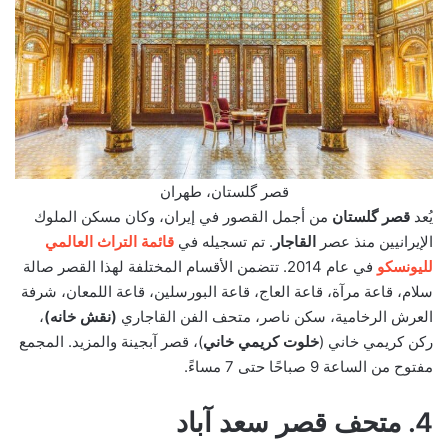
قصر گلستان، طهران
يُعد
قصر گلستان
من أجمل القصور في إيران، وكان مسكن الملوك
الإيرانيين منذ عصر
القاجار
. تم تسجيله في
قائمة التراث العالمي
لليونسكو
في عام 2014. تتضمن الأقسام المختلفة لهذا القصر صالة
سلام، قاعة مرآة، قاعة العاج، قاعة البورسلين، قاعة اللمعان، شرفة
العرش الرخامية، سكن ناصر، متحف الفن القاجاري
(نقش خانه)
،
ركن كريمي خاني (
خلوت كريمي خاني
)، قصر آبجينة والمزيد. المجمع
مفتوح من الساعة 9 صباحًا حتى 7 مساءً.
4. متحف قصر سعد آباد