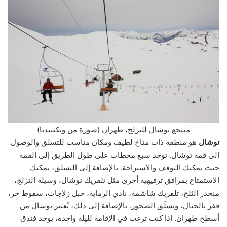
منتجع توشال للتزلج، طهران (صورة من ويكيبيديا)
توشال
هو منطقة ذات مناخ لطيف ومكان مناسب للتسلق والوصول
إلى قمة توشال. توجد سبع محطات على طول الطريق إلى القمة
حيث يمكنك التوقف والاستراحة. بالإضافة إلى التسلق، يمكنك
الاستمتاع بمرافق ترفيهية أخرى مثل تلفريك توشال، وسيلة التزلج،
منحدر الثلج، تلفريك شاشمة، نادي الرماية، حبل زلاجات، سقوط حر،
قفز بالحبال، وتسلّق الصخور. بالإضافة إلى ذلك، تُعتبر توشال من
أسطح طهران. إذا كنت ترغب في الإقامة لليلة واحدة، يوجد فندق