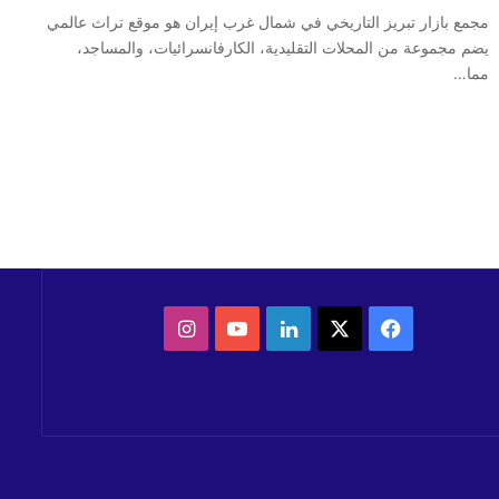
مجمع بازار تبريز التاريخي في شمال غرب إيران هو موقع تراث عالمي
يضم مجموعة من المحلات التقليدية، الكارفانسرائيات، والمساجد،
مما…
‫X
فيسبوك
لينكدإن
‫YouTube
انستقرام