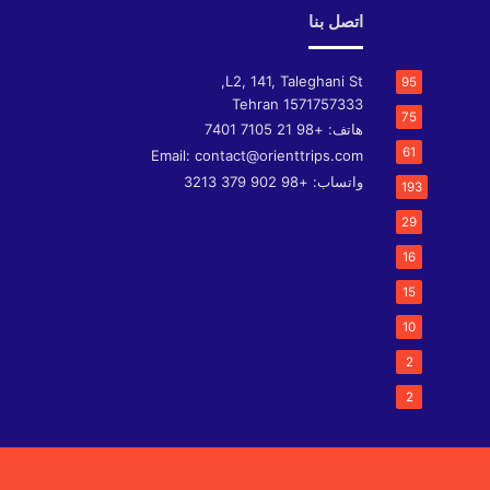
اتصل بنا
L2, 141, Taleghani St,
95
Tehran
1571757333
75
هاتف:
+98 21 7105 7401
61
Email:
contact@orienttrips.com
واتساب:
+98 902 379 3213
193
29
16
15
10
2
2