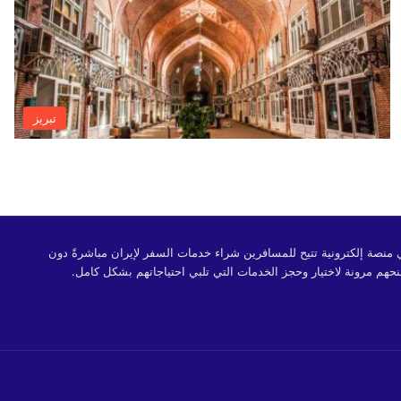
تبريز
 OrientTrips هي منصة إلكترونية تتيح للمسافرين شراء خدمات السفر لإيران مباشرةً دون
حهم مرونة لاختيار وحجز الخدمات التي تلبي احتياجاتهم بشكل كامل.