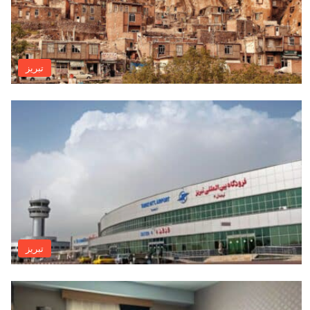
تبريز
تبريز