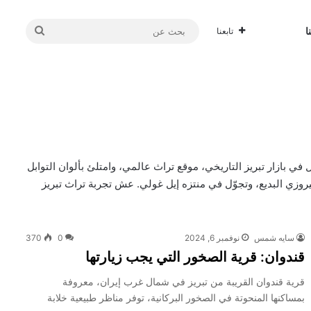
بحث
ا
تابعنا
عن
ي بازار تبريز التاريخي، موقع تراث عالمي، وامتلئ بألوان التوابل
وزي البديع، وتجوّل في منتزه إيل غولي. عش تجربة تراث تبريز
سايه شمس
نوفمبر 6, 2024
0
370
قندوان: قرية الصخور التي يجب زيارتها
قرية قندوان القريبة من تبريز في شمال غرب إيران، معروفة
بمساكنها المنحوتة في الصخور البركانية، توفر مناظر طبيعية خلابة