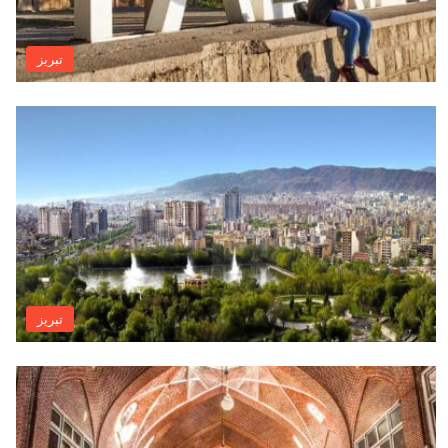
تبريز
تبريز