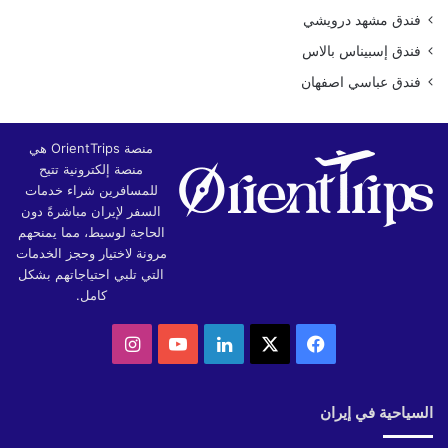
فندق مشهد درويشي
فندق إسبيناس بالاس
فندق عباسي اصفهان
منصة OrientTrips هي
منصة إلكترونية تتيح
للمسافرين شراء خدمات
السفر لإيران مباشرةً دون
الحاجة لوسيط، مما يمنحهم
مرونة لاختيار وحجز الخدمات
التي تلبي احتياجاتهم بشكل
كامل.
‫X
فيسبوك
لينكدإن
‫YouTube
انستقرام
السياحية في إيران