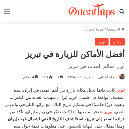
بحث عن
الق
الرئيسية
/
مدينة
/
تبريز
معالم
تبريز
أفضل الأماكن للزيارة في تبريز
أبرز معالم الجذب في تبريز
سمانه أعرابي
فبراير 17, 2024
0
173
4 دقائق
تبريز
كانت دائمًا تحتل مكانة بارزة بين أهم المدن في إيران. هذه
المدينة، الواقعة في شمال غرب إيران، شهدت العديد من التغيرات
ولعبت دورًا حاسمًا في تشكيل تاريخ البلاد. مع تراثها التاريخي والديني
الغني،
تبريز
تفتخر بماضيها. إذا كنت تفكر في زيارة إيران، تأكد من
قراءة
السفر إلى تبريز، استكشاف التاريخ الغني لشمال غرب إيران
وهذا المقال حتى النهاية للحصول على معلومات قيمة حول هذه