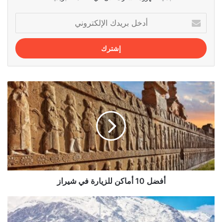
أدخل
بريدك
الإلكتروني
أفضل
10
أماكن
للزيارة
في
شيراز
أفضل 10 أماكن للزيارة في شيراز
استكشاف
مطار
مهرآباد: