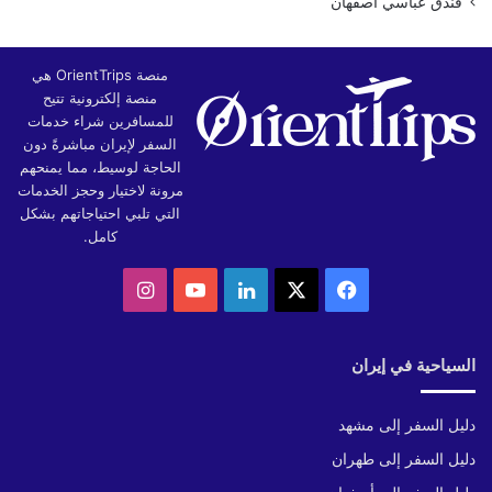
فندق عباسي اصفهان
منصة OrientTrips هي
منصة إلكترونية تتيح
للمسافرين شراء خدمات
السفر لإيران مباشرةً دون
الحاجة لوسيط، مما يمنحهم
مرونة لاختيار وحجز الخدمات
التي تلبي احتياجاتهم بشكل
كامل.
‫X
فيسبوك
لينكدإن
‫YouTube
انستقرام
السياحية في إيران
دليل السفر إلى مشهد
دليل السفر إلى طهران