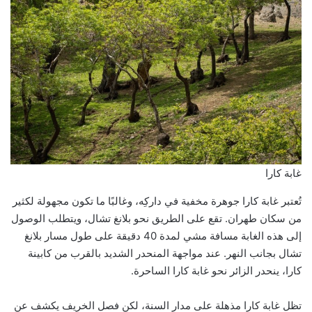
غابة كارا
تُعتبر غابة كارا جوهرة مخفية في داركِه، وغالبًا ما تكون مجهولة لكثير
من سكان طهران. تقع على الطريق نحو بلانغ تشال، ويتطلب الوصول
إلى هذه الغابة مسافة مشي لمدة 40 دقيقة على طول مسار بلانغ
تشال بجانب النهر. عند مواجهة المنحدر الشديد بالقرب من كابينة
كارا، ينحدر الزائر نحو غابة كارا الساحرة.
تظل غابة كارا مذهلة على مدار السنة، لكن فصل الخريف يكشف عن