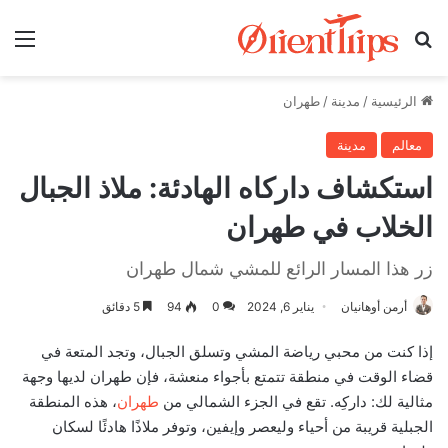
بحث عن
الق
الرئيسية
/
مدينة
/
طهران
معالم
مدينة
استكشاف داركاه الهادئة: ملاذ الجبال
الخلاب في طهران
زر هذا المسار الرائع للمشي شمال طهران
أرمن أوهانيان
يناير 6, 2024
0
94
5 دقائق
إذا كنت من محبي رياضة المشي وتسلق الجبال، وتجد المتعة في
قضاء الوقت في منطقة تتمتع بأجواء منعشة، فإن طهران لديها وجهة
مثالية لك: داركِه. تقع في الجزء الشمالي من
طهران
، هذه المنطقة
الجبلية قريبة من أحياء وليعصر وإيفين، وتوفر ملاذًا هادئًا لسكان