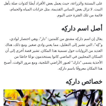
على البستنة والزراعة، حيث يعمل بعض الأفراد أيضًا كذوات صلة بأهل
البيت. لا تزال بعض المباني القديمة، مثل خزانات المياه والحمام،
قائمة من تلك الفترة حتى اليوم.
أصل اسم داركِه
يقال إن اسم داركِه مشتق من كلمتين: “دار”، وهي اختصار لوادي،
و”كِه”، التي تشير إلى التقليل، مما يعني وادي صغير. ومع ذلك، هناك
العديد من الروايات حول تسمية هذا المكان. تشير قصة أخرى إلى أن
السكان المحليين في الماضي كانوا يستخدمون نوعًا خاصًا من
الأحذية يسمى “دارك” لعبور الأراضي الثلجية، ومع مرور الوقت، أصبح
هذا المكان معروفًا باسم داركِه.
خصائص داركِه