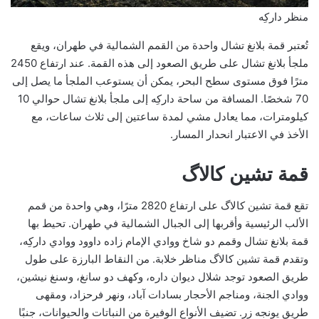
منظر داركِه
تُعتبر قمة بلانغ تشال واحدة من القمم الشمالية في طهران، ويقع
ملجأ بلانغ تشال على طريق الصعود إلى هذه القمة. عند ارتفاع 2450
مترًا فوق مستوى سطح البحر، يمكن أن يستوعب الملجأ ما يصل إلى
70 شخصًا. المسافة من ساحة داركِه إلى ملجأ بلانغ تشال حوالي 10
كيلومترات، مما يعادل مشي لمدة ساعتين إلى ثلاث ساعات، مع
الأخذ في الاعتبار انحدار المسار.
قمة تشين كالاگ
تقع قمة تشين كالاگ على ارتفاع 2820 مترًا، وهي واحدة من قمم
الألب الرئيسية وأقربها إلى الجبال الشمالية في طهران. تحيط بها
قمة بلانغ تشال وقمم دو شاخ ووادي الإمام زاده داوود ووادي داركِه،
وتقدم قمة تشين كالاگ مناظر خلابة. من النقاط البارزة على طول
طريق الصعود توجد شلال ديوان داره، وكهف دو سانغ، وسنغ نيشين،
ووادي الجنة، ومناجم الأحجار بسادات آباد، ونهر فرحزاد، ومقهى
طريق يونجه زر. تضيف الأنواع الوفيرة من النباتات والحيوانات، جنبًا