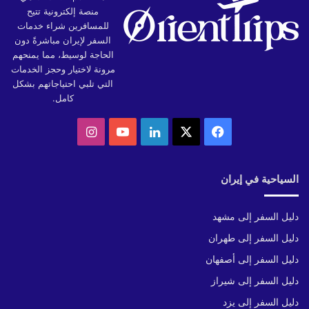
منصة إلكترونية تتيح
للمسافرين شراء خدمات
السفر لإيران مباشرةً دون
الحاجة لوسيط، مما يمنحهم
مرونة لاختيار وحجز الخدمات
التي تلبي احتياجاتهم بشكل
كامل.
‫X
فيسبوك
لينكدإن
‫YouTube
انستقرام
السياحية في إيران
دليل السفر إلى مشهد
دليل السفر إلى طهران
دليل السفر إلى أصفهان
دليل السفر إلى شيراز
دليل السفر إلى يزد