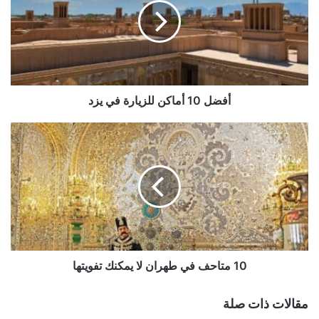
للزيارة
في
يزد
أفضل 10 أماكن للزيارة في يزد
10
متاحف
في
طهران
لا
يمكنك
تفويتها
10 متاحف في طهران لا يمكنك تفويتها
مقالات ذات صلة