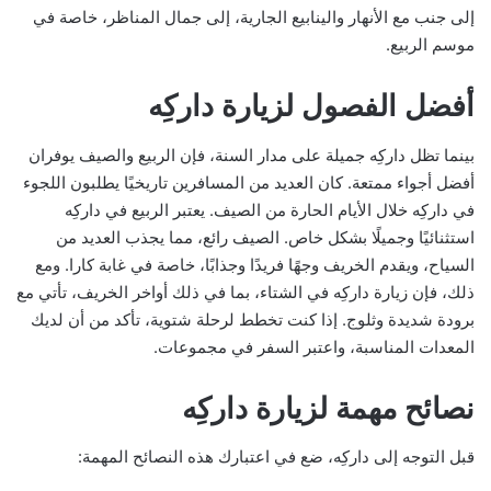
إلى جنب مع الأنهار والينابيع الجارية، إلى جمال المناظر، خاصة في
موسم الربيع.
أفضل الفصول لزيارة داركِه
بينما تظل داركِه جميلة على مدار السنة، فإن الربيع والصيف يوفران
أفضل أجواء ممتعة. كان العديد من المسافرين تاريخيًا يطلبون اللجوء
في داركِه خلال الأيام الحارة من الصيف. يعتبر الربيع في داركِه
استثنائيًا وجميلًا بشكل خاص. الصيف رائع، مما يجذب العديد من
السياح، ويقدم الخريف وجهًا فريدًا وجذابًا، خاصة في غابة كارا. ومع
ذلك، فإن زيارة داركِه في الشتاء، بما في ذلك أواخر الخريف، تأتي مع
برودة شديدة وثلوج. إذا كنت تخطط لرحلة شتوية، تأكد من أن لديك
المعدات المناسبة، واعتبر السفر في مجموعات.
نصائح مهمة لزيارة داركِه
قبل التوجه إلى داركِه، ضع في اعتبارك هذه النصائح المهمة: