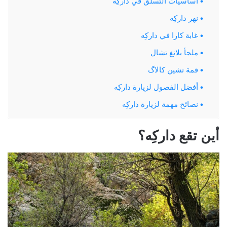
أساسيات التسلق في داركِه
نهر داركِه
غابة كارا في داركِه
ملجأ بلانغ تشال
قمة تشين كالاگ
أفضل الفصول لزيارة داركِه
نصائح مهمة لزيارة داركِه
أين تقع داركِه؟