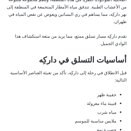
من الأعشاب الطبية. تتدفق مياه الأمطار المتجمعة في المنطقة إلى
نهر داركِه، مما يساهم في ري البساتين ويعوض عن نقص المياه في
طهران.
تقدم داركِه مسار تسلق ممتع، مما يزيد من متعة استكشاف هذا
الوادي الجميل.
أساسيات التسلق في داركِه
قبل الانطلاق في رحلة إلى داركِه، تأكد من تعبئة العناصر الأساسية
التالية:
حقيبة ظهر
قنينة ماء معزولة
مياه شرب
ملابس مناسبة للموسم
حصيرة نوم