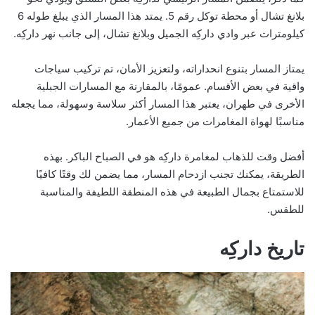
بلانغ تشال أو محطة توكل رقم 5. يمتد هذا المسار الذي يبلغ طوله 6
كيلومترات عبر وادي داركِه الجميل وبلانغ تشال، إلى جانب نهر داركِه.
يمتاز المسار بتنوع انحداراته، ولتعزيز الأمان، تم تركيب سياجات
واقية في بعض الأقسام. عمومًا، بالمقارنة مع المسارات الجبلية
الأخرى في طهران، يعتبر هذا المسار أكثر سلاسة وسهولة، مما يجعله
مناسبًا لهواة المغامرات من جميع الأعمار.
أفضل وقت للذهاب لمغامرة داركِه هو في الصباح الباكر. بهذه
الطريقة، يمكنك تجنب ازدحام المسار، مما يضمن لك وقتًا كافيًا
للاستمتاع بجمال الطبيعة في هذه المنطقة اللطيفة والمناسبة
للطقس.
تاريخ داركِه