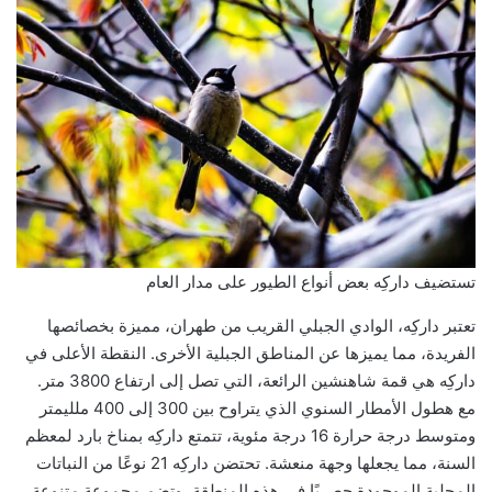
تستضيف داركِه بعض أنواع الطيور على مدار العام
تعتبر داركِه، الوادي الجبلي القريب من طهران، مميزة بخصائصها
الفريدة، مما يميزها عن المناطق الجبلية الأخرى. النقطة الأعلى في
داركِه هي قمة شاهنشين الرائعة، التي تصل إلى ارتفاع 3800 متر.
مع هطول الأمطار السنوي الذي يتراوح بين 300 إلى 400 ملليمتر
ومتوسط درجة حرارة 16 درجة مئوية، تتمتع داركِه بمناخ بارد لمعظم
السنة، مما يجعلها وجهة منعشة. تحتضن داركِه 21 نوعًا من النباتات
المحلية الموجودة حصريًا في هذه المنطقة، وتضم مجموعة متنوعة