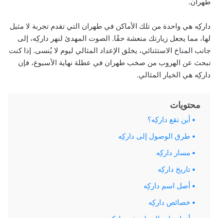
طهران.
داركِه هي واحدة من تلك الأماكن في طهران التي تقدم تجربة لا مثيل
لها، مما يجعل زيارتك منعشة حقًا. الصوت المهدئ لنهر داركِه، إلى
جانب المناخ الاستثنائي، يخلق الإعداد المثالي ليوم لا يُنسى. إذا كنت
تبحث عن الهروب من صخب طهران في عطلة نهاية الأسبوع، فإن
داركِه هي الخيار المثالي.
محتويات
أين تقع داركِه؟
طرق الوصول إلى داركِه
مسار داركِه
تاريخ داركِه
أصل اسم داركِه
خصائص داركِه