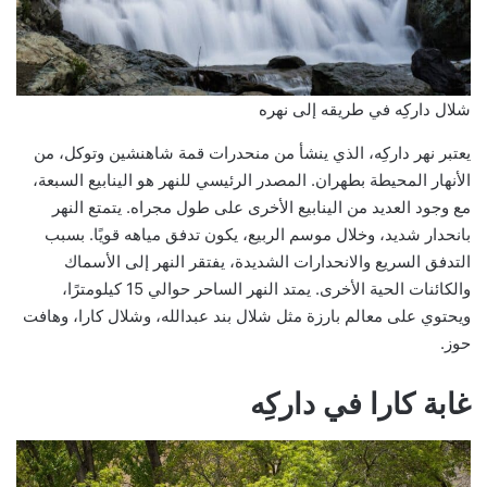
شلال داركِه في طريقه إلى نهره
يعتبر نهر داركِه، الذي ينشأ من منحدرات قمة شاهنشين وتوكل، من
الأنهار المحيطة بطهران. المصدر الرئيسي للنهر هو الينابيع السبعة،
مع وجود العديد من الينابيع الأخرى على طول مجراه. يتمتع النهر
بانحدار شديد، وخلال موسم الربيع، يكون تدفق مياهه قويًا. بسبب
التدفق السريع والانحدارات الشديدة، يفتقر النهر إلى الأسماك
والكائنات الحية الأخرى. يمتد النهر الساحر حوالي 15 كيلومترًا،
ويحتوي على معالم بارزة مثل شلال بند عبدالله، وشلال كارا، وهافت
حوز.
غابة كارا في داركِه