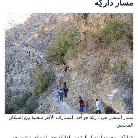
مسار داركِه
مسار المشي في داركِه هو أحد المسارات الأكثر شعبية بين السكان
المحليين
كما ذُكر، يتضمن المسار الرئيسي لداركِه بعض التسلق ويؤدي نحو