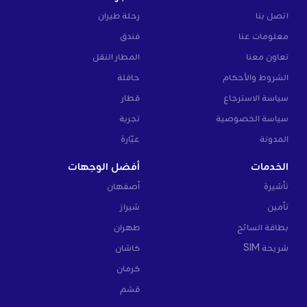
اتصل بنا
رحلة طيران
معلومات عنا
فندق
تعاون معنا
المطار النقل
الشروط والأحكام
حافلة
سياسة الاسترجاع
قطار
سياسة الخصوصية
تجربة
المدونة
عبّارة
الخدمات
أفضل الوجهات
تأشيرة
أصفهان
تأمين
شيراز
بطاقة السائح
طهران
شريحة SIM
كاشان
كرمان
قشم