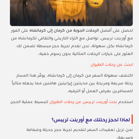
احصل على أفضل
الرحلات الجوية من كرمان إلى كرمانشاه
على الفور
مع أورينت تريبس. تواصل مع الثراء التاريخي والثقافي لكرمانشاه من
كرمانشاه بكل سهولة. نحن نقدم تجربة حجز مبسطة تضمن لك
العثور على خيارات الرحلات المثالية بدون رسوم خفية.
ابحث عن رحلات الطيران
اكتشف سهولة السفر من كرمان إلى كرمانشاه. يوفّر هذا المسار
رحلة سريعة ومريحة بين مدينتين إيرانيتين هامتين مما يجعله مثالياً
للمسافرين بغرض العمل أو الترفيه.
استخدم
بحث أورينت تريبس عن رحلات الطيران
لتبسيط عملية الحجز.
لماذا تحجز رحلتك مع أورينت تريبس؟
نحن نزيل تعقيدات السفر لتقديم تجربة حجز حديثة وشفافة
وسريعة.