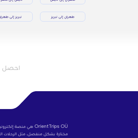
طهران إلى تبريز
تبريز إلى طهرا
احصل عل
OrientTrips OÜ هي منص
مختارة بشكل منفصل، مثل الرحلات الج