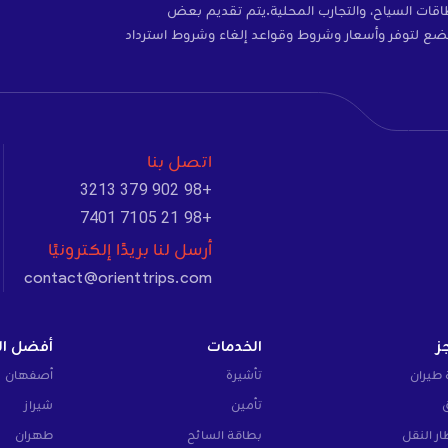
ات، والتأمين، وبطاقات SIM، وبطاقات السياح، والتجارب المحلية.يتم تقديم بعض
ضع لتوفر وأسعار وشروط وقواعد إلغاء وشروط استرداد
اتصل بنا
+98 902 379 3213
+98 21 7105 7401
أرسل لنا بريدًا إلكترونيًا
contact@orienttrips.com
ز
الخدمات
أفضل ال
 طيران
تأشيرة
أصفهان
تأمين
شيراز
ار النقل
بطاقة السائح
طهران