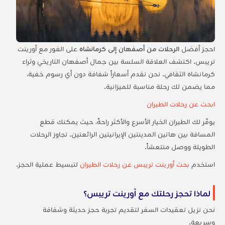
احجز أفضل
الرحلات من أصفهان إلى كرمانشاه
على الفور مع أورينت
تريبس. اكتشف العلاقة السلسة بين جمال أصفهان التاريخي وثراء
كرمانشاه الثقافي. نحن نقدم أسعاراً شفافة دون أي رسوم خفية،
مما يضمن لك رحلة مناسبة للميزانية.
ابحث عن رحلات الطيران
يوفّر لك الطيران الخيار الأسرع والأكثر راحةً، حيث يمكنك قطع
المسافة بين هاتين المدينتين الإيرانيتين الرائعتين. تجاوز الرحلات
الطويلة ووصل منتعشاً.
استخدم
بحث أورينت تريبس عن رحلات الطيران
لتبسيط عملية الحجز.
لماذا تحجز رحلتك مع أورينت تريبس؟
نحن نزيل تعقيدات السفر لتقديم تجربة حجز حديثة وشفافة
وسريعة.