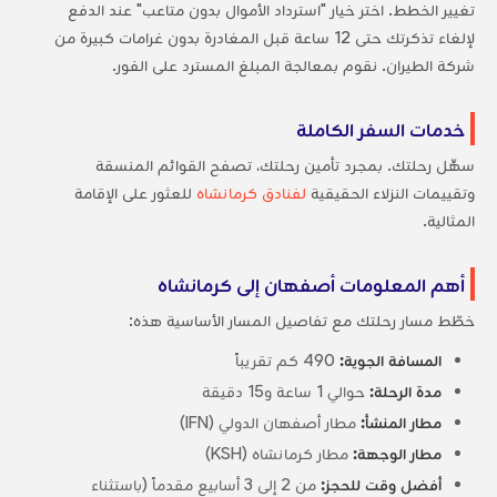
تغيير الخطط. اختر خيار "استرداد الأموال بدون متاعب" عند الدفع
لإلغاء تذكرتك حتى 12 ساعة قبل المغادرة بدون غرامات كبيرة من
شركة الطيران. نقوم بمعالجة المبلغ المسترد على الفور.
خدمات السفر الكاملة
سهِّل رحلتك. بمجرد تأمين رحلتك، تصفح القوائم المنسقة
وتقييمات النزلاء الحقيقية
لفنادق كرمانشاه
للعثور على الإقامة
المثالية.
أهم المعلومات أصفهان إلى كرمانشاه
خطّط مسار رحلتك مع تفاصيل المسار الأساسية هذه:
المسافة الجوية:
490 كم تقريباً
مدة الرحلة:
حوالي 1 ساعة و15 دقيقة
مطار المنشأ:
مطار أصفهان الدولي (IFN)
مطار الوجهة:
مطار كرمانشاه (KSH)
أفضل وقت للحجز:
من 2 إلى 3 أسابيع مقدماً (باستثناء