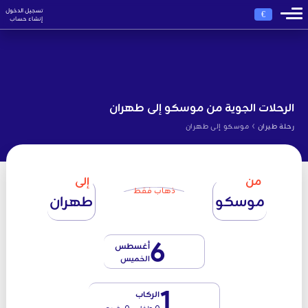
تسجيل الدخول
€
إنشاء حساب
الرحلات الجوية من موسكو إلى طهران
›
رحلة طيران
موسكو إلى طهران
من
إلى
ذهاب فقط
موسكو
طهران
6
أغسطس
الخميس
1
الركاب
0 طفل - 0 رضيع