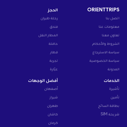
ORIENTTRIPS
الحجز
اتصل بنا
رحلة طيران
معلومات عنا
فندق
تعاون معنا
المطار النقل
الشروط والأحكام
حافلة
سياسة الاسترجاع
قطار
سياسة الخصوصية
تجربة
المدونة
عبّارة
الخدمات
أفضل الوجهات
تأشيرة
أصفهان
تأمين
شيراز
بطاقة السائح
طهران
شريحة SIM
كاشان
كرمان