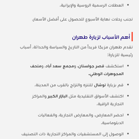
العطلات الرسمية الروسية والإيرانية.
تجنب رحلات نهاية الأسبوع للحصول على أفضل الأسعار.
أهم الأسباب لزيارة طهران
تقدم طهران مزيجًا فريداً من التاريخ والسياسة والحداثة. أسباب
رئيسية للزيارة:
استكشف
قصر جولستان،
و
مجمع سعد آباد،
و
متحف
المجوهرات الوطني.
قم بزيارة
توشال
للتنزه والتزلج بالقرب من المدينة.
اكتشف الأسواق التقليدية مثل
البازار الكبير
والمراكز
التجارية الراقية.
احضر المعارض، والمعارض التجارية، والفعاليات
الدبلوماسية.
الوصول إلى المستشفيات والمراكز التجارية ذات التصنيف