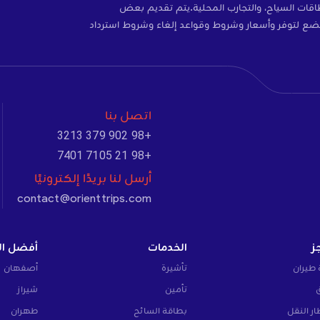
ات، والتأمين، وبطاقات SIM، وبطاقات السياح، والتجارب المحلية.يتم تقديم بعض
ضع لتوفر وأسعار وشروط وقواعد إلغاء وشروط استرداد
اتصل بنا
+98 902 379 3213
+98 21 7105 7401
أرسل لنا بريدًا إلكترونيًا
contact@orienttrips.com
ز
الخدمات
أفضل ال
 طيران
تأشيرة
أصفهان
تأمين
شيراز
ار النقل
بطاقة السائح
طهران