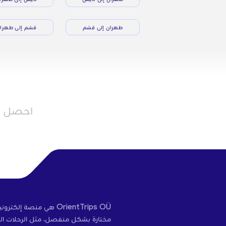
طهران إلى قشم
قشم إلى طهرا
احصل عل
OrientTrips OÜ هي منص
مختارة بشكل منفصل، مثل الرحلات الج