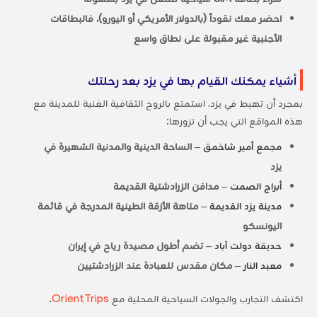
احضر معك نقوداً (بالدولار الأمريكي أو اليورو)، فالبطاقات
الأجنبية غير مقبولة على نطاق واسع
أشياء يمكنك القيام بها في يزد بعد رحلتك
بمجرد أن تهبط في يزد، استمتع بالروح الثقافية الغنية للمدينة مع
هذه المواقع التي يجب أن تزورها:
مجمع أمير شاخمق
– الساحة الدينية والمدنية الشهيرة في
يزد
أبراج الصمت
– مدافن الزرادشتية القديمة
مدينة يزد القديمة
– متاهة الأزقة الطينية المدرجة في قائمة
اليونسكو
حديقة دولت آباد
– تضم أطول مصيدة رياح في إيران
معبد النار
– مكان مقدس للعبادة عند الزرادشتيين
اكتشف التجارب والجولات السياحية المحلية مع
OrientTrips
.