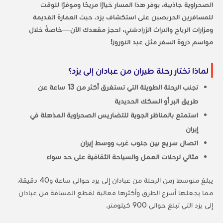
الصحراوية جاذبية. يوفر هذا المسار خيارًا مريحًا وموفرًا للوقت
للمسافرين الحريصين على استكشاف يزد، حيث العمارة القديمة
ومزارات الرياح والتراث الزرادشتي. احجز مقعدك الآن—خاصةً خلال
مواسم ذروة السفر مثل عيد النوروز!
لماذا تختار رحلة طيران من عبادان إلى يزد؟
تجنب الرحلة الطويلة التي تستغرق أكثر من 13 ساعة عن
طريق البر أو السكك الحديدية
استمتع بالمناظر الجوية للتضاريس الصحراوية المذهلة في
إيران
اتصال سريع بين جنوب غرب ووسط إيران
مثالي لرحلات العمل والسياحة الثقافية على حد سواء
يبلغ متوسط زمن الرحلة من عبادان إلى يزد حوالي ساعة و40 دقيقة،
مما يجعلها أسرع الطرق وأكثرها فعالية لقطع المسافة من عبادان
إلى يزد التي تبلغ حوالي 900 كيلومتر.