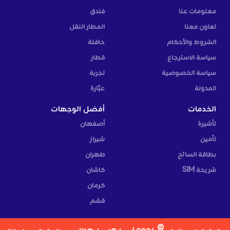
معلومات عنا
فندق
تعاون معنا
المطار النقل
الشروط والأحكام
حافلة
سياسة الاسترجاع
قطار
سياسة الخصوصية
تجربة
المدونة
عبّارة
الخدمات
أفضل الوجهات
تأشيرة
أصفهان
تأمين
شيراز
بطاقة السائح
طهران
شريحة SIM
كاشان
كرمان
قشم
©