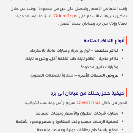
راقب انخفاض الأسعار واحصل على عروض محدودة الوقت من خلال
تمكين تنبيهات الأسعار على
OrientTrips
. غالبًا ما توفر الحجوزات
ذهابًا وإيابًا بين يزد وعبادان قيمة أفضل.
أنواع التذاكر المتاحة
تذاكر منتظمة
– تواريخ مرنة وخيارات قابلة للاسترداد
تذاكر عادية
– تذاكر ثابتة ذات تكلفة أقل، وشروط ثابتة،
وخيارات تغيير محدودة
عروض اللحظات الأخيرة
– ممتازة للعطلات العفوية
كيفية حجز رحلتك من عبادان إلى يزد
الحجز من خلال
OrientTrips
سريع وآمن ومناسب للأجانب:
مقارنة شركات الطيران والأسعار ودرجات المقاعد
تصفية الرحلات حسب وقت المغادرة والسعر وحدود الأمتعة
الدفع باستخدام بطاقات دولية وعملات متعددة