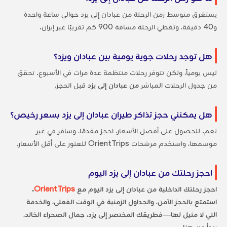
يستغرق متوسط زمن الرحلة من عبادان إلى يزد حوالي ساعة واحدة
و40 دقيقة، وتغطي الرحلة مسافة 900 كم تقريبًا عبر إيران.
هل توجد رحلات جوية يومية بين عبادان ويزد؟
ليس يومياً، ولكن تتوفر رحلات منتظمة عدة مرات في الأسبوع. تحقق
من جدول الرحلات المباشر
من عبادان إلى يزد
قبل الحجز.
هل يمكنني حجز تذاكر طيران عبادان إلى يزد بسعر رخيص؟
نعم. للحصول على أفضل الأسعار، احجز مقدمًا، وسافر في غير
موسمها، واستخدم مرشحات OrientTrips للعثور على أقل الأسعار.
احجز رحلتك من عبادان إلى يزد اليوم
احجز رحلتك الداخلية من عبادان إلى يزد اليوم مع
OrientTrips
.
استمتع بالحجز الآمن، والجداول الزمنية في الوقت الفعلي، والخدمة
التي لا مثيل لها—فطريقك المختصر إلى يزد، جمال الصحراء الخالد،
يبدأ من هنا.