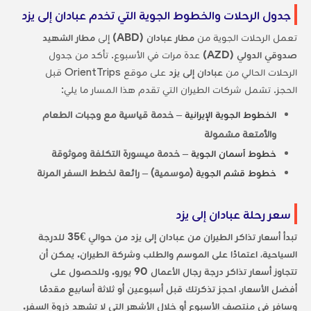
جدول الرحلات والخطوط الجوية التي تخدم عبادان إلى يزد
تعمل الرحلات الجوية من
مطار عبادان (ABD)
إلى
مطار الشهيد
صدوقي الدولي (AZD)
عدة مرات في الأسبوع. تأكد من جدول
الرحلات الحالي من
عبادان إلى يزد
على موقع OrientTrips قبل
الحجز. تشمل شركات الطيران التي تقدم هذا المسار ما يلي:
الخطوط الجوية الإيرانية
– خدمة قياسية مع وجبات الطعام
والأمتعة مشمولة
خطوط آسمان الجوية
– خدمة ميسورة التكلفة وموثوقة
خطوط قشم الجوية
(موسمية) – رائعة لخطط السفر المرنة
سعر رحلة عبادان إلى يزد
تبدأ أسعار تذاكر الطيران من عبادان إلى يزد من حوالي €35 للدرجة
السياحية، اعتمادًا على الموسم والطلب وشركة الطيران. يمكن أن
تتجاوز أسعار تذاكر درجة رجال الأعمال 90 يورو. وللحصول على
أفضل الأسعار، احجز تذكرتك قبل أسبوعين أو ثلاثة أسابيع مقدمًا
وسافر في منتصف الأسبوع أو خلال الأشهر التي لا تشهد ذروة السفر.