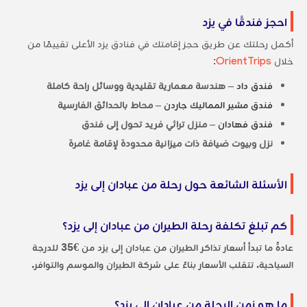
احجز فندقًا في يزد
أكمل رحلتك عن طريق حجز إقامتك في فنادق يزد الأعلى تقييمًا من
خلال
OrientTrips
:
فندق داد
– هندسة معمارية تقليدية ووسائل راحة كاملة
فندق مشير المماليك جاردن
– محاط بالحدائق الفارسية
فندق فهادان
– منزل تراثي فريد تحول إلى فندق
نزل وبيوت ضيافة ذات ميزانية محدودة لإقامة غامرة
الأسئلة الشائعة حول رحلة من عبادان إلى يزد
كم تبلغ تكلفة رحلة الطيران من عبادان إلى يزد؟
عادةً ما تبدأ أسعار تذاكر الطيران من عبادان إلى يزد من €35 للدرجة
السياحية. تتقلب الأسعار بناءً على شركة الطيران والموسم والتوافر.
ما هو زمن الرحلة من عبادان إلى يزد؟