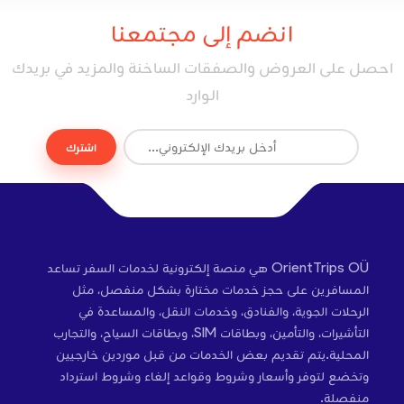
انضم إلى مجتمعنا
احصل على العروض والصفقات الساخنة والمزيد في بريدك
الوارد
اشترك
OrientTrips OÜ هي منصة إلكترونية لخدمات السفر تساعد
المسافرين على حجز خدمات مختارة بشكل منفصل، مثل
الرحلات الجوية، والفنادق، وخدمات النقل، والمساعدة في
التأشيرات، والتأمين، وبطاقات SIM، وبطاقات السياح، والتجارب
المحلية.يتم تقديم بعض الخدمات من قبل موردين خارجيين
وتخضع لتوفر وأسعار وشروط وقواعد إلغاء وشروط استرداد
منفصلة.