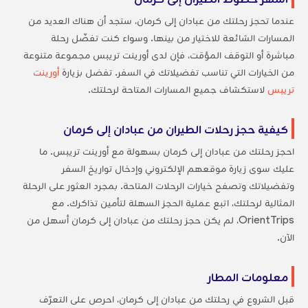
عندما تحجز رحلتك من عبادان إلى كرمان، ستجد أن هناك العديد من
المسارات الشائعة للاختيار من بينها. وسواء كنت تفضّل رحلة
مباشرة أو التوقف المؤقت، فإن لدى أورينت تريبس مجموعة متنوعة
من الخيارات التي تناسب تفضيلاتك في السفر. تفضل بزيارة
أورينت
تريبس
لاستكشاف جميع المسارات المتاحة لرحلتك.
كيفية حجز رحلات الطيران من عبادان إلى كرمان
احجز رحلتك من عبادان إلى كرمان بسهولة مع أورينت تريبس. ما
عليك سوى زيارة موقعهم الإلكتروني وإدخال تواريخ السفر
وتفضيلاتك وتصفح خيارات الرحلات المتاحة. بمجرد العثور على الرحلة
المثالية لرحلتك، اتبع عملية الحجز السهلة لتأمين تذاكرك. مع
OrientTrips، لم يكن حجز رحلتك من عبادان إلى كرمان أسهل من
الآن.
معلومات المطار
قبل الشروع في رحلتك من عبادان إلى كرمان، احرص على التعرّف