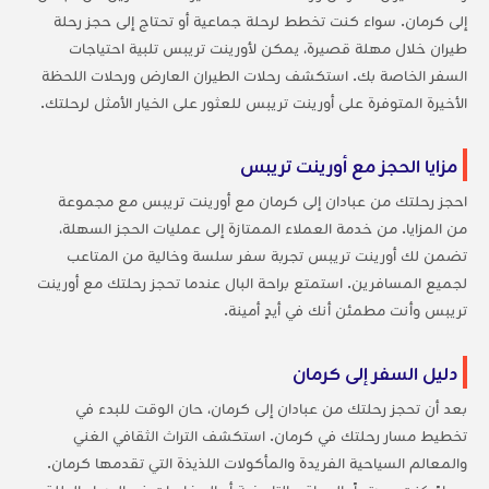
إلى كرمان. سواء كنت تخطط لرحلة جماعية أو تحتاج إلى حجز رحلة
طيران خلال مهلة قصيرة، يمكن لأورينت تريبس تلبية احتياجات
السفر الخاصة بك. استكشف رحلات الطيران العارض ورحلات اللحظة
الأخيرة المتوفرة على أورينت تريبس للعثور على الخيار الأمثل لرحلتك.
مزايا الحجز مع أورينت تريبس
احجز رحلتك من عبادان إلى كرمان مع أورينت تريبس مع مجموعة
من المزايا. من خدمة العملاء الممتازة إلى عمليات الحجز السهلة،
تضمن لك أورينت تريبس تجربة سفر سلسة وخالية من المتاعب
لجميع المسافرين. استمتع براحة البال عندما تحجز رحلتك مع أورينت
تريبس وأنت مطمئن أنك في أيدٍ أمينة.
دليل السفر إلى كرمان
بعد أن تحجز رحلتك من عبادان إلى كرمان، حان الوقت للبدء في
تخطيط مسار رحلتك في كرمان. استكشف التراث الثقافي الغني
والمعالم السياحية الفريدة والمأكولات اللذيذة التي تقدمها كرمان.