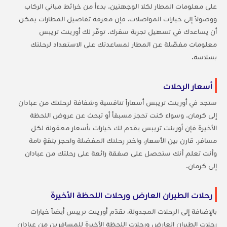
على معلومات المطار لكلا الوجهتين. بدءاً من خرائط مباني الركاب
ووصولاً إلى خيارات المواصلات، فإن معرفة تفاصيل المطارات يمكن
أن يساعدك في تسهيل تجربة سفرك. توفّر لك أورينت تريبس
معلومات مفصّلة عن المطار لمساعدتك على الاستعداد لرحلتك
بسلاسة.
أسعار الرحلات
ستجد في أورينت تريبس أسعاراً تنافسية وشفافة لرحلتك من عبادان
إلى كرمان. وسواء كنت تحجز مسبقاً أو تبحث عن عروض اللحظة
الأخيرة فإن أورينت تريبس يقدم لك خيارات بأسعار معقولة لكل
مسافر. قارن بين الأسعار، واختر رحلتك المفضلة واحجز بثقةٍ تامة
وأنت تعلم أنك ستحصل على صفقة رائعة على رحلتك من عبادان
إلى كرمان.
رحلات الطيران العارض ورحلات اللحظة الأخيرة
بالإضافة إلى الرحلات المجدولة، تقدّم أورينت تريبس أيضاً خيارات
رحلات الطيران العارض ورحلات اللحظة الأخيرة للمسافرين من عبادان