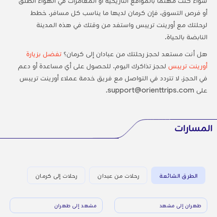
سواءً كنت مهتماً بالمواقع التاريخية أو المغامرات في الهواء الطلق
أو فرص التسوق، فإن كرمان لديها ما يناسب كل مسافر. خطط
لرحلتك مع أورينت تريبس واستفد من وقتك في هذه المدينة
النابضة بالحياة.
هل أنت مستعد لحجز رحلتك من عبادان إلى كرمان؟
تفضل بزيارة
أورينت تريبس
لحجز تذاكرك اليوم. للحصول على أي مساعدة أو دعم
في الحجز، لا تتردد في التواصل مع فريق خدمة عملاء أورينت تريبس
على support@orienttrips.com.
المسارات
الطرق الشائعة
رحلات من عبدان
رحلات إلى كرمان
طهران إلى مشهد
مشهد إلى طهران