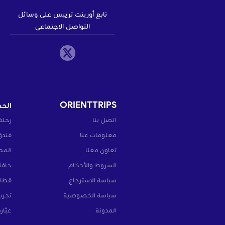
تابع أورينت تريبس على وسائل
التواصل الاجتماعي
ORIENTTRIPS
الحج
اتصل بنا
رحلة
معلومات عنا
فندق
تعاون معنا
المط
الشروط والأحكام
حافل
سياسة الاسترجاع
قطار
سياسة الخصوصية
تجرب
المدونة
عبّار