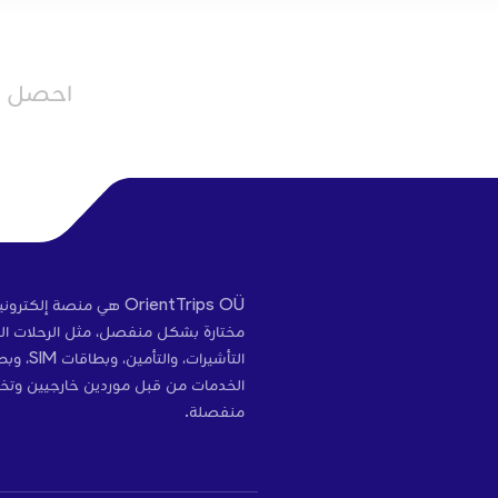
احصل عل
OrientTrips OÜ هي منص
مختارة بشكل منفصل، مثل الرحلات الج
التأشير
الخدمات من قبل موردين خارجيين وتخ
منفصلة.