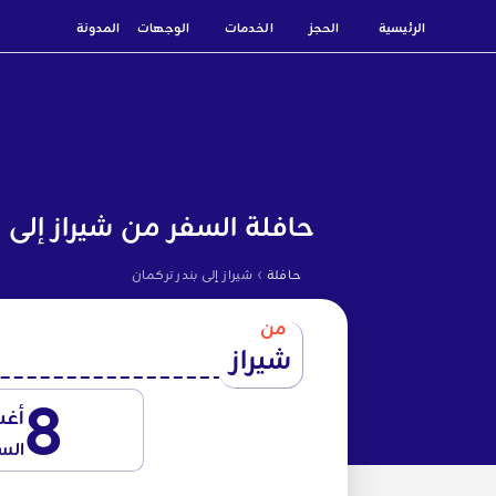
الرئيسية
الحجز
الخدمات
الوجهات
المدونة
حافلة السفر من شيراز إلى ب
›
حافلة
شيراز إلى بندر تركمان
من
شيراز
8
أغ
الس