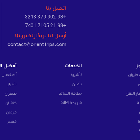
اتصل بنا
+98 902 379 3213
+98 21 7105 7401
أرسل لنا بريدًا إلكترونيًا
contact@orienttrips.com
ز
الخدمات
أفضل ال
 طيران
تأشيرة
أصفهان
تأمين
شيراز
ار النقل
بطاقة السائح
طهران
ة
شريحة SIM
كاشان
كرمان
ة
قشم
ة