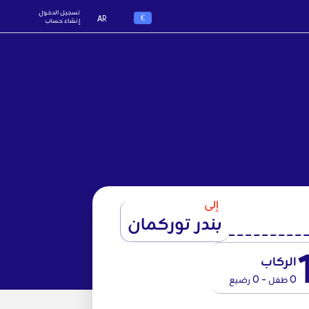
تسجيل الدخول
€
AR
إنشاء حساب
إلى
بندر توركمان
الركاب
0 طفل - 0 رضيع