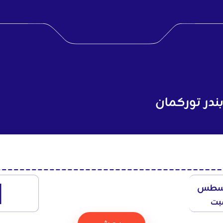
ندر توركمان
1
سطس
بت
بحث