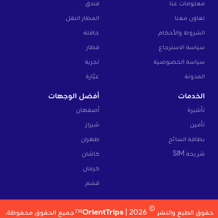
معلومات عنا
فندق
تعاون معنا
المطار النقل
الشروط والأحكام
حافلة
سياسة الاسترجاع
قطار
سياسة الخصوصية
تجربة
المدونة
عبّارة
الخدمات
أفضل الوجهات
تأشيرة
أصفهان
تأمين
شيراز
بطاقة السائح
طهران
شريحة SIM
كاشان
كرمان
قشم
©
حقوق الطبع والنشر
2026 |
OrientTrips™
جميع الحقوق محفوظة.