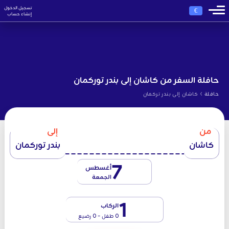
تسجيل الدخول
€
إنشاء حساب
حافلة السفر من كاشان إلى بندر توركمان
›
حافلة
كاشان إلى بندر تركمان
من
إلى
كاشان
بندر توركمان
7
أغسطس
الجمعة
1
الركاب
0 طفل - 0 رضيع