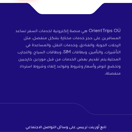
OrientTrips OÜ هي منصة إلكترونية لخدمات السفر تساعد
المسافرين على حجز خدمات مختارة بشكل منفصل، مثل
الرحلات الجوية، والفنادق، وخدمات النقل، والمساعدة في
التأشيرات، والتأمين، وبطاقات SIM، وبطاقات السياح، والتجارب
المحلية.يتم تقديم بعض الخدمات من قبل موردين خارجيين
وتخضع لتوفر وأسعار وشروط وقواعد إلغاء وشروط استرداد
منفصلة.
تابع أورينت تريبس على وسائل التواصل الاجتماعي