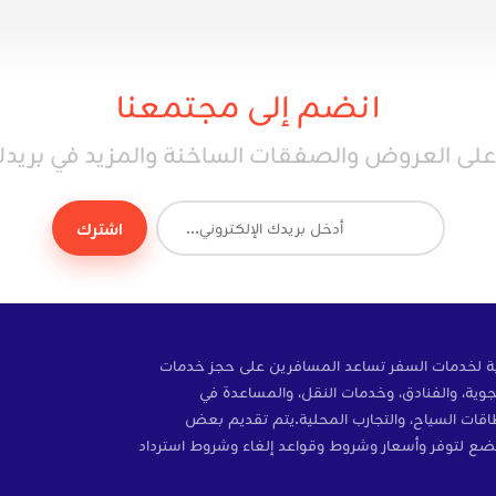
انضم إلى مجتمعنا
ى العروض والصفقات الساخنة والمزيد في بريدك 
اشترك
ة إلكترونية لخدمات السفر تساعد المسافرين على حجز خدمات
وية، والفنادق، وخدمات النقل، والمساعدة في
ات، والتأمين، وبطاقات SIM، وبطاقات السياح، والتجارب المحلية.يتم تقديم بعض
ضع لتوفر وأسعار وشروط وقواعد إلغاء وشروط استرداد