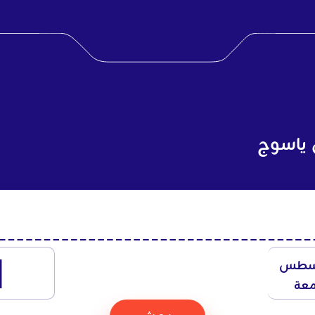
 ياسوج
1
سطس
معة
بحث