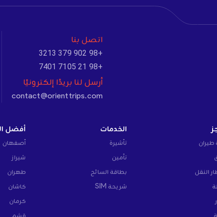
اتصل بنا
+98 902 379 3213
+98 21 7105 7401
أرسل لنا بريدًا إلكترونيًا
contact@orienttrips.com
ز
الخدمات
أفضل ال
 طيران
تأشيرة
أصفهان
تأمين
شيراز
ار النقل
بطاقة السائح
طهران
ة
شريحة SIM
كاشان
كرمان
ة
قشم