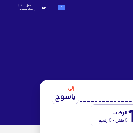
تسجيل الدخول
€
AR
إنشاء حساب
إلى
ياسوج
الركاب
0 طفل - 0 رضيع