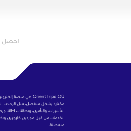
احصل عل
OrientTrips OÜ هي منص
مختارة بشكل منفصل، مثل الرحلات الج
التأشير
الخدمات من قبل موردين خارجيين وتخ
منفصلة.