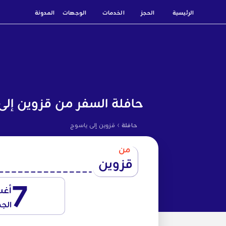
الرئيسية
الحجز
الخدمات
الوجهات
المدونة
حافلة السفر من قزوين إلى
›
حافلة
قزوين إلى ياسوج
من
قزوين
7
أغ
الج