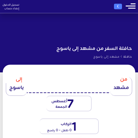
تسجيل الدخول
€
إنشاء حساب
حافلة السفر من مشهد إلى ياسوج
›
حافلة
مشهد إلى ياسوج
من
إلى
مشهد
ياسوج
7
أغسطس
الجمعة
1
الركاب
0 طفل - 0 رضيع