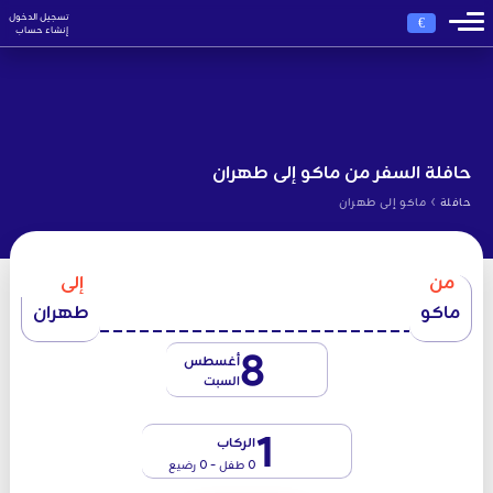
تسجيل الدخول
€
إنشاء حساب
حافلة السفر من ماكو إلى طهران
›
حافلة
ماکو إلى طهران
من
إلى
ماكو
طهران
8
أغسطس
السبت
1
الركاب
0 طفل - 0 رضيع