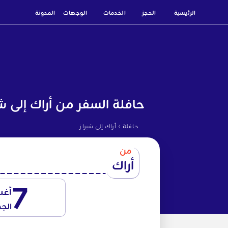
الرئيسية
الحجز
الخدمات
الوجهات
المدونة
حافلة السفر من أراك إلى شي
›
حافلة
أراك إلى شيراز
من
أراك
7
أغ
الج