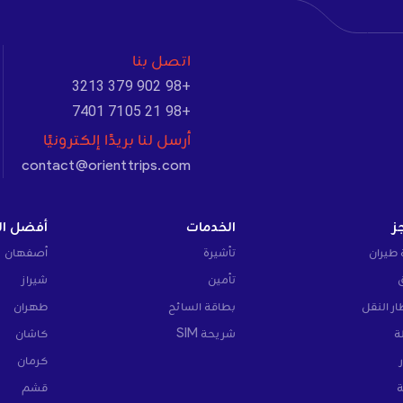
اتصل بنا
+98 902 379 3213
+98 21 7105 7401
أرسل لنا بريدًا إلكترونيًا
contact@orienttrips.com
ز
الخدمات
أفضل ال
 طيران
تأشيرة
أصفهان
تأمين
شيراز
ار النقل
بطاقة السائح
طهران
ة
شريحة SIM
كاشان
كرمان
ة
قشم