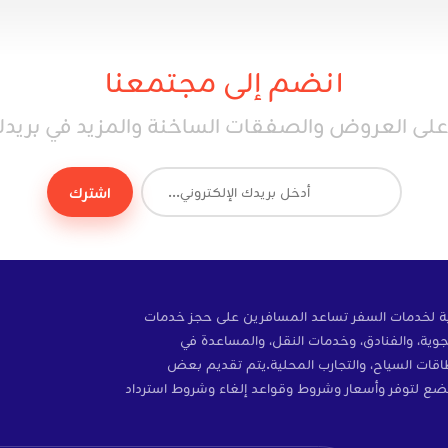
انضم إلى مجتمعنا
ى العروض والصفقات الساخنة والمزيد في بريدك 
اشترك
ة إلكترونية لخدمات السفر تساعد المسافرين على حجز خدمات
وية، والفنادق، وخدمات النقل، والمساعدة في
ات، والتأمين، وبطاقات SIM، وبطاقات السياح، والتجارب المحلية.يتم تقديم بعض
ضع لتوفر وأسعار وشروط وقواعد إلغاء وشروط استرداد