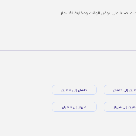
 اللحظة الأخيرة. احجز تذكرة حافلتك من أراك إلى شيراز عبر الإنترنت من خلال OrientTrips. تساعدك منصتنا على توفير الوقت ومقارنة الأسعار
ران إلى كاشان
كاشان إلى طهران
ران إلى شيراز
شيراز إلى طهران