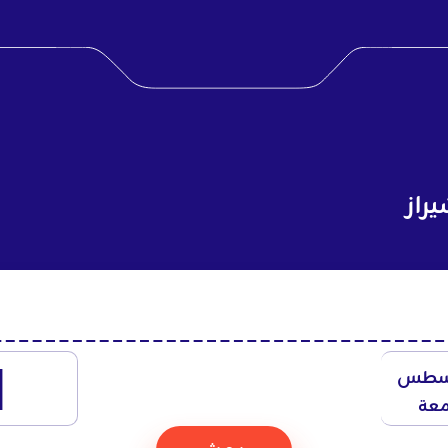
راز
1
سطس
معة
بحث