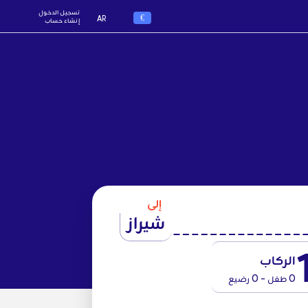
تسجيل الدخول
€
AR
إنشاء حساب
إلى
شيراز
الركاب
0 طفل - 0 رضيع