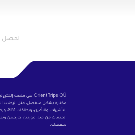
احصل عل
OrientTrips OÜ هي منص
مختارة بشكل منفصل، مثل الرحلات الج
التأشير
الخدمات من قبل موردين خارجيين وتخ
منفصلة.