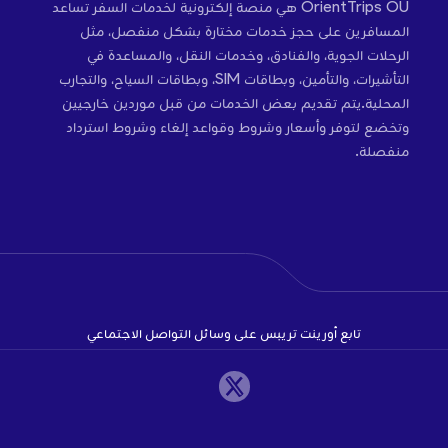
OrientTrips OÜ هي منصة إلكترونية لخدمات السفر تساعد
المسافرين على حجز خدمات مختارة بشكل منفصل، مثل
الرحلات الجوية، والفنادق، وخدمات النقل، والمساعدة في
التأشيرات، والتأمين، وبطاقات SIM، وبطاقات السياح، والتجارب
المحلية.يتم تقديم بعض الخدمات من قبل موردين خارجيين
وتخضع لتوفر وأسعار وشروط وقواعد إلغاء وشروط استرداد
منفصلة.
تابع أورينت تريبس على وسائل التواصل الاجتماعي