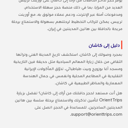
العديد من المزايا، بما في ذلك منصة حجز سهلة الاستخدام،
ومدفوعات آمنة عبر الإنترنت، ودعم عملاء موثوق به. مع أورينت
تريبس، يمكن للركاب التخطيط لرحلتهم بسهولة والاستمتاع برحلة
مريحة بالحافلة بين هاتين المدينتين في إيران.
دليل إلى كاشان
بمجرد وصولك إلى كاشان، استكشف تاريخ المدينة الغني وتراثها
الثقافي من خلال زيارة المعالم السياحية مثل حديقة فين التاريخية
ومسجد آغا بوزورج وبيت طباطبائي. تذوّق المأكولات الإيرانية
التقليدية في المطاعم المحلية وانغمس في جمال الهندسة
المعمارية والمناظر الطبيعية في كاشان.
هل أنت مستعد لحجز حافلتك من أراك إلى كاشان؟ تفضل بزيارة
OrientTrips لتأمين تذكرتك والاستمتاع برحلة سلسة بين هاتين
المدينتين الساحرتين. للمساعدة في الحجز، اتصل على
support@orienttrips.com.