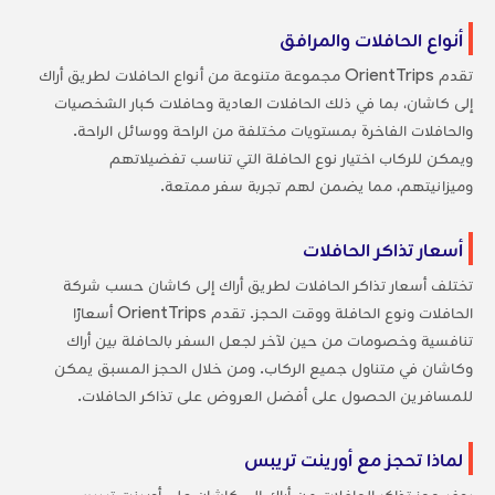
أنواع الحافلات والمرافق
تقدم OrientTrips مجموعة متنوعة من أنواع الحافلات لطريق أراك
إلى كاشان، بما في ذلك الحافلات العادية وحافلات كبار الشخصيات
والحافلات الفاخرة بمستويات مختلفة من الراحة ووسائل الراحة.
ويمكن للركاب اختيار نوع الحافلة التي تناسب تفضيلاتهم
وميزانيتهم، مما يضمن لهم تجربة سفر ممتعة.
أسعار تذاكر الحافلات
تختلف أسعار تذاكر الحافلات لطريق أراك إلى كاشان حسب شركة
الحافلات ونوع الحافلة ووقت الحجز. تقدم OrientTrips أسعارًا
تنافسية وخصومات من حين لآخر لجعل السفر بالحافلة بين أراك
وكاشان في متناول جميع الركاب. ومن خلال الحجز المسبق يمكن
للمسافرين الحصول على أفضل العروض على تذاكر الحافلات.
لماذا تحجز مع أورينت تريبس
يوفر حجز تذاكر الحافلات من أراك إلى كاشان على أورينت تريبس