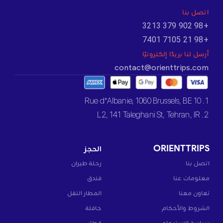
اتصل بنا
+98 902 379 3213
+98 21 7105 7401
أرسل لنا بريدًا إلكترونيًا
contact@orienttrips.com
1. 10 Rue d’Albanie, 1060 Brussels, BE
2. L2, 141 Taleghani St, Tehran, IR
ORIENTTRIPS
الحجز
اتصل بنا
رحلة طيران
معلومات عنا
فندق
تعاون معنا
المطار النقل
الشروط والأحكام
حافلة
سياسة الاسترجاع
قطار