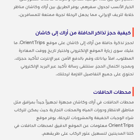
الخيار الأنسب لجدول سفرهم. يوفر الطريق بين أراك وكاشان مناظر
خلابة للريف الإيراني، مما يجعل الرحلة تجربة ممتعة للمسافرين.
كيفية حجز تذاكر الحافلة من أراك إلى كاشان
لحجز تذكرة حافلة من أراك إلى كاشان على موقع OrientTrips، ما
عليك سوى زيارة الموقع الإلكتروني واختيار تاريخ ووقت المغادرة
المطلوب. املأ بياناتك وقم بالدفع الآمن عبر الإنترنت لتأكيد حجزك.
وبمجرد اكتمال الحجز، ستتلقى رسالة تأكيد عبر البريد الإلكتروني
تحتوي على جميع التفاصيل اللازمة لرحلتك.
محطات الحافلات
محطات الحافلات في أراك وكاشان مجهزة تجهيزاً جيداً بمرافق مثل
مناطق الانتظار ودورات المياه والمحلات التجارية حيث يمكن للركاب
شراء الوجبات الخفيفة والمشروبات للرحلة. يوفر موقع
OrientTrips معلومات عن الموقع الدقيق لمحطات الحافلات في
كلتا المدينتين لتسهيل عثور الركاب على طريقهم.