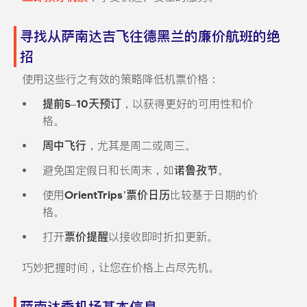
寻找从萨南达吉飞往德黑兰的廉价航班的绝
招
使用这些行之有效的策略降低机票价格：
提前5–10天预订
，以获得更好的可用性和价
格。
周中飞行
，尤其是周二或周三。
避免国定假日和长周末，如
诺鲁孜节
。
使用
OrientTrips’票价日历
比较基于日期的价
格。
打开
票价提醒
以接收即时折扣更新。
巧妙把握时间，让您在价格上占尽先机。