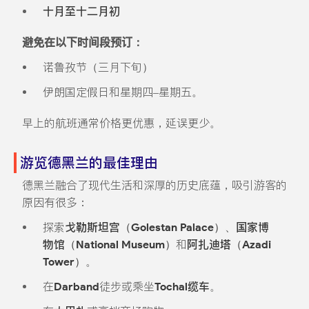
十月至十二月初
避免在以下时间段预订：
诺鲁孜节（三月下旬）
伊朗国定假日和星期四–星期五。
早上的航班通常价格更优惠，延误更少。
游览德黑兰的最佳理由
德黑兰融合了现代生活和深厚的历史底蕴，吸引游客的
原因有很多：
探索
戈勒斯坦宫（Golestan Palace）
、
国家博
物馆（National Museum）
和
阿扎迪塔（Azadi
Tower）
。
在
Darband
徒步或乘坐
Tochal缆车
。