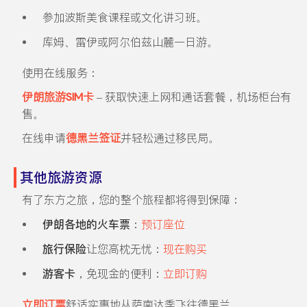
参加波斯美食课程或文化讲习班。
库姆、雷伊或阿尔伯兹山麓一日游。
使用在线服务：
伊朗旅游SIM卡
– 获取快速上网和通话套餐，机场柜台有
售。
在线申请
德黑兰签证
并轻松通过移民局。
其他旅游资源
有了东方之旅，您的整个旅程都将得到保障：
伊朗各地的火车票
：
预订座位
旅行保险
让您高枕无忧：
现在购买
游客卡
，免现金的便利：
立即订购
立即订票
舒适实惠地从萨南达季飞往德黑兰。