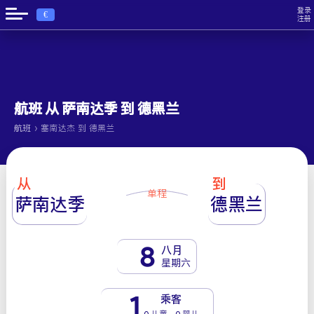
登录
€
注册
航班 从 萨南达季 到 德黑兰
›
航班
塞南达杰 到 德黑兰
从
到
单程
萨南达季
德黑兰
8
八月
星期六
1
乘客
0 儿童 - 0 婴儿