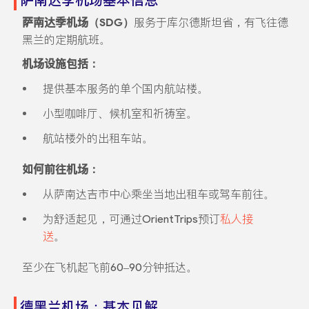
萨南达季机场基本信息
萨南达季机场（SDG）
服务于库尔德斯坦省，有飞往德
黑兰的定期航班。
机场设施包括：
提供基本服务的单个国内航站楼。
小型咖啡厅、候机室和祈祷室。
航站楼外的出租车站。
如何前往机场：
从萨南达吉市中心乘坐当地出租车或驾车前往。
为舒适起见，可通过OrientTrips预订
私人接
送
。
至少在飞机起飞前60–90分钟抵达。
德黑兰机场：基本见解