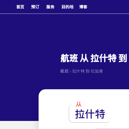
首页
预订
服务
目的地
博客
航班 从 拉什特 到
›
航班
拉什特 到 伦加港
从
拉什特