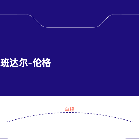
 班达尔-伦格
单程