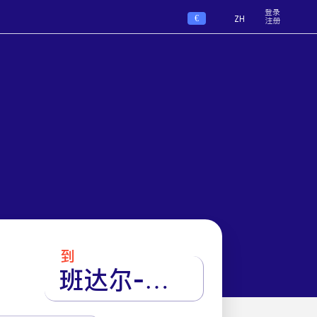
登录
€
ZH
注册
到
班达尔-伦格