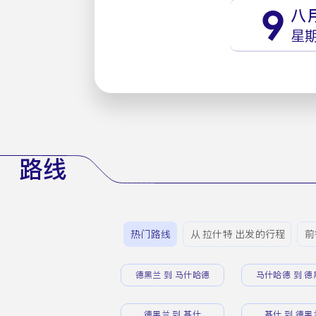
9
八
星
路线
热门路线
从 拉什特 出发的行程
前
德黑兰 到 马什哈德
马什哈德 到 德
德黑兰 到 基什
基什 到 德黑