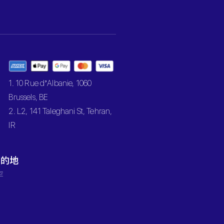
1. 10 Rue d’Albanie, 1060
Brussels, BE
2. L2, 141 Taleghani St, Tehran,
IR
目的地
罕