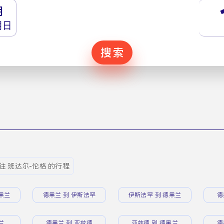
月
期日
搜索
往 班达尔-伦格 的行程
黑兰
德黑兰 到 伊斯法罕
伊斯法罕 到 德黑兰
德
兰
德黑兰 到 亚兹德
亚兹德 到 德黑兰
德