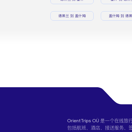
德黑兰 到 盖什姆
盖什姆 到 德
OrientTrips OÜ 是
包括航班、酒店、接送服务、签