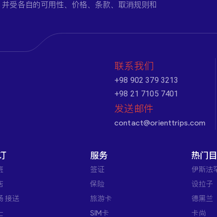
，并受各自的可用性、价格、条款、取消规则和
联系我们
+98 902 379 3213
+98 21 7105 7401
发送邮件
contact@orienttrips.com
订
服务
热门
班
签证
伊斯法
店
保险
设拉子
场 接送
旅游卡
德黑兰
士
SIM卡
卡尚