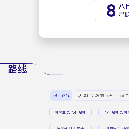
8
八
星
路线
热门路线
从 基什 出发的行程
前往
德黑兰 到 马什哈德
马什哈德 到 德
德黑兰 到 亚兹德
亚兹德 到 德