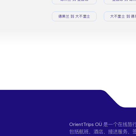
德黑兰 到 大不里士
大不里士 到 德
OrientTrips OÜ 是
包括航班、酒店、接送服务、签