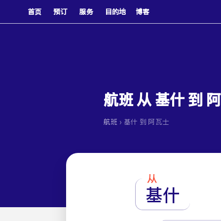
首页
预订
服务
目的地
博客
航班 从 基什 到 
›
航班
基什 到 阿瓦士
从
基什