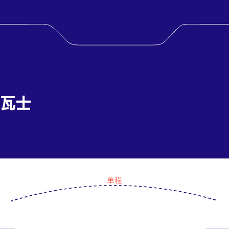
阿瓦士
单程