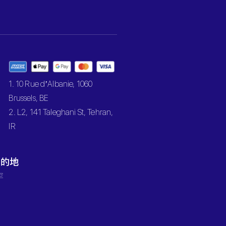
1. 10 Rue d’Albanie, 1060
Brussels, BE
2. L2, 141 Taleghani St, Tehran,
IR
目的地
罕