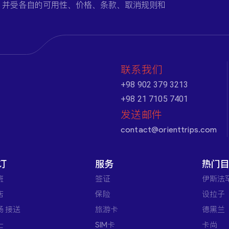
，并受各自的可用性、价格、条款、取消规则和
联系我们
+98 902 379 3213
+98 21 7105 7401
发送邮件
contact@orienttrips.com
订
服务
热门
班
签证
伊斯法
店
保险
设拉子
场 接送
旅游卡
德黑兰
士
SIM卡
卡尚