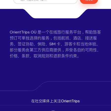
OrientTrips OÜ 是一个在线旅行服务平台，帮助旅客
预订可单独选择的服务，包括航班、酒店、接送服
务、签证协助、保险、SIM 卡、游客卡和当地体验。
部分服务由第三方供应商提供，并受各自的可用性、
价格、条款、取消规则和退款条件约束。
在社交媒体上关注OrientTrips