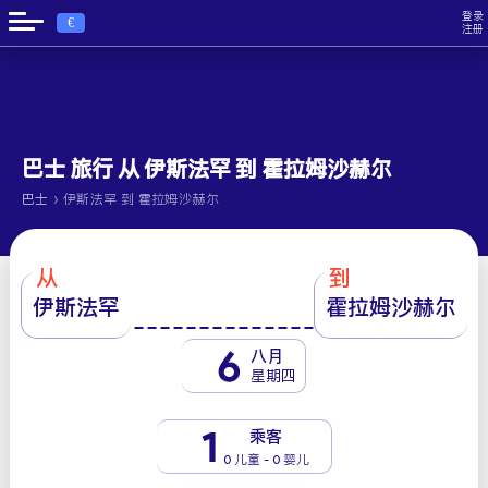
登录
€
注册
巴士 旅行 从 伊斯法罕 到 霍拉姆沙赫尔
›
巴士
伊斯法罕 到 霍拉姆沙赫尔
从
到
伊斯法罕
霍拉姆沙赫尔
6
八月
星期四
1
乘客
0 儿童 - 0 婴儿