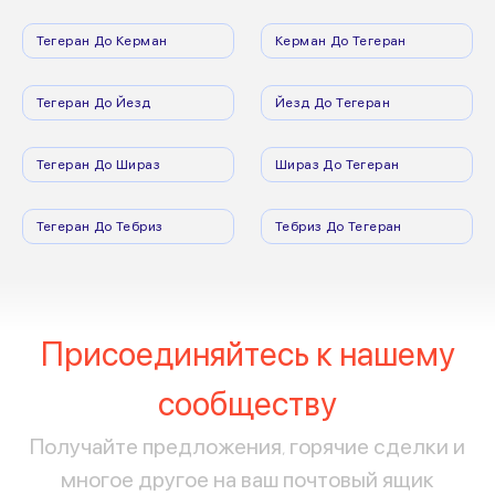
Тегеран До Керман
Керман До Тегеран
Тегеран До Йезд
Йезд До Тегеран
Тегеран До Шираз
Шираз До Тегеран
Тегеран До Тебриз
Тебриз До Тегеран
Присоединяйтесь к нашему
сообществу
Получайте предложения, горячие сделки и
многое другое на ваш почтовый ящик