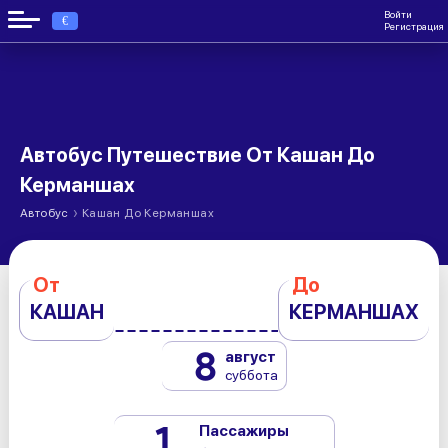
Войти
€
Регистрация
Автобус Путешествие От Кашан До
Керманшах
›
Автобус
Кашан До Керманшах
От
До
КАШАН
КЕРМАНШАХ
8
август
суббота
1
Пассажиры