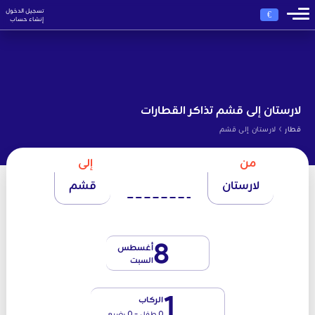
تسجيل الدخول
€
إنشاء حساب
لارستان إلى قشم تذاكر القطارات
›
قطار
لارستان إلى قشم
من
إلى
لارستان
قشم
8
أغسطس
السبت
1
الركاب
0 طفل - 0 رضيع