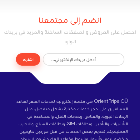
انضم إلى مجتمعنا
احصل على العروض والصفقات الساخنة والمزيد في بريدك
الوارد
اشترك
OrientTrips OÜ هي منصة إلكترونية لخدمات السفر تساعد
المسافرين على حجز خدمات مختارة بشكل منفصل، مثل
الرحلات الجوية، والفنادق، وخدمات النقل، والمساعدة في
التأشيرات، والتأمين، وبطاقات SIM، وبطاقات السياح، والتجارب
المحلية.يتم تقديم بعض الخدمات من قبل موردين خارجيين
وتخضع لتوفر وأسعار وشروط وقواعد إلغاء وشروط استرداد