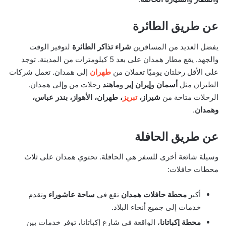
عن طريق الطائرة
يفضل العديد من المسافرين
شراء تذاكر الطائرة
لتوفير الوقت
والجهد. يقع مطار همدان على بعد 5 كيلومترات من المدينة. توجد
على الأقل رحلتان يوميًا تعملان من
طهران
إلى همدان. تعمل شركات
الطيران مثل
أسمان
و
إيران إير
و
ماهند
رحلات من وإلى همدان.
الرحلات متاحة من
شيراز،
تبريز
، طهران، الأهواز، بندر عباس،
وهمدان
.
عن طريق الحافلة
وسيلة شائعة أخرى للسفر هي الحافلة. تحتوي همدان على ثلاث
محطات حافلات:
أكبر
محطة حافلات همدان
تقع في
ساحة عاشوراء
وتقدم
خدمات إلى جميع أنحاء البلاد.
محطة إكباتانا
، الواقعة في شارع إكباتانا، توفر خدمات بين