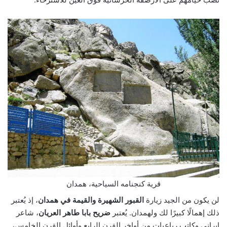
قرية كنجنامه السياحية، همدان
لن يكون من الجيد زيارة
القبور الشهيرة والقيمة في همدان
، إذ يُعتبر
ذلك إهمالًا كبيرًا لك ولهمدان. يُعتبر
ضريح بابا طاهر العريان
، شاعر
إيراني وكاتب رباعيات من أواخر القرن الرابع وأوائل القرن الخامس،