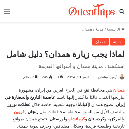
بحث عن
الق
الرئيسية
/
مدينة
/
همدان
مدينة
همدان
لماذا يجب زيارة همدان؟ دليل شامل
استكشف مدينة همدان و أسواقها القديمة
أرمن أوهانيان
أكتوبر 31, 2024
0
245
7 دقائق
همدان
هي محافظة تقع في الجزء الغربي من إيران، مشهورة
بتاريخها الغني. غالبًا ما يُشار إليها باسم
عاصمة التاريخ والحضارة في
إيران
، تصبح همدان (
إكباتانا
) وجهة شعبية، خاصة خلال
عطلات نوروز
والنصف الأول من السنة. محاطة بمحافظات مثل
زنجان
و
قزوين
و
المركزية
و
كردستان
و
كرمانشاه
و
لورستان
، تتمتع همدان بمواقع
تاريخية وطبيعية فريدة، وسكان مضيافين، وحرف يدوية جميلة.