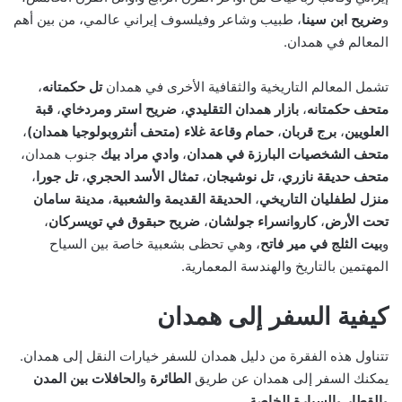
و
ضريح ابن سينا
، طبيب وشاعر وفيلسوف إيراني عالمي، من بين أهم
المعالم في همدان.
تشمل المعالم التاريخية والثقافية الأخرى في همدان
تل حكمتانه
،
متحف حكمتانه
،
بازار همدان التقليدي
،
ضريح استر ومردخاي
،
قبة
العلويين
،
برج قربان
،
حمام وقاعة غلاء (متحف أنثروبولوجيا همدان)
،
متحف الشخصيات البارزة في همدان
،
وادي مراد بيك
جنوب همدان،
متحف حديقة نازري
،
تل نوشيجان
،
تمثال الأسد الحجري
،
تل جورا
،
منزل لطفليان التاريخي
،
الحديقة القديمة والشعبية
،
مدينة سامان
تحت الأرض
،
كاروانسراء جولشان
،
ضريح حبقوق في تويسركان
،
و
بيت الثلج في مير فاتح
، وهي تحظى بشعبية خاصة بين السياح
المهتمين بالتاريخ والهندسة المعمارية.
كيفية السفر إلى همدان
تتناول هذه الفقرة من دليل همدان للسفر خيارات النقل إلى همدان.
يمكنك السفر إلى همدان عن طريق
الطائرة
و
الحافلات بين المدن
و
القطار
و
السيارة الخاصة
.