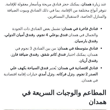
عند زيارة
همدان
، يمكنك حجز فنادق مريحة وبأسعار معقولة للإقامة.
تتوفر أنواع مختلفة من الإقامة، بما في ذلك الفنادق وبيوت الضيافة
والمنازل الخاصة، لاستقبال المسافرين.
فنادق فاخرة في همدان
: تشمل بعض الفنادق ذات الجودة
والجمال في همدان
فندق بوعلي 4 نجوم
، و
فندق أميان الدولي
،
و
فندق بارسيان
.
فنادق متوسطة في همدان
: من بين الفنادق 3 نجوم في
همدان، يمكنك اختيار
فندق كاتم شقق
، و
فندق ضيافة فارز
،
و
فندق أريان
.
فنادق اقتصادية في همدان
: يُعتبر
فندق السياحة بكهف علي
الصدر 2 نجوم
، و
نزل فركانه
، و
نزل أمدي
خيارات إقامة اقتصادية
في همدان.
المطاعم والوجبات السريعة في
همدان