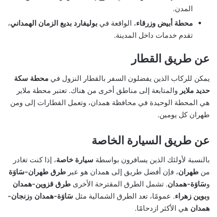
المدن.
محطة أبيض وزرقاء
، الواقعة في
بوليفارد بديع الزمان الهمداني
،
تقدم خدمات داخل المدينة.
عن طريق القطار
يمكن للركاب الذين يفضلون السفر بالقطار النزول في
محطة سكة
حديد ملایر
والمتابعة إلى مناطق أخرى من هناك. تعتبر محطة ملایر
هي المحطة الوحيدة في محافظة همدان، وتعمل القطارات إلى ومن
طهران كل يومين.
عن طريق السيارة الخاصة
بالنسبة لأولئك الذين يسافرون بواسطة
سيارة خاصة
، إذا كنت تغادر
من
طهران
، فإن أفضل طريق إلى همدان هو عبر
طرق طهران-سَاوَة
و
سَاوَة-همدان
. تشمل الطرق المقترحة الأخرى
طرق قزوين-همدان
و
بوين زهراء
. عمومًا، تعد الطرق الشمالية مثل
سَاوَة-همدان
و
زنجان-
همدان
هي الأكثر ازدحامًا.