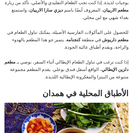
بوجبات لذيذة. إذا كنت تحب الطعام التقليدي والأصلي، تأكد من زيارة
مطعم الارييان
، المعروف أيضًا باسم
ديزي سارا الارييان
، واستمتع
بغداء شهي مع لبن محلي.
للحصول على المأكولات الفارسية الأصيلة، يمكنك تناول الطعام في
مطعم داريوش
في منطقة
كنجنامه
. يتميز جو هذا المطعم بالهدوء
والراحة، ويقدم أطباق عالية الجودة.
إذا كنت ترغب في تناول الطعام الإيطالي أثناء السفر، نوصي بـ
مطعم
دلزين الإيطالي
، الواقع أسفل فندق بوعلي. يقدم المطعم مجموعة
متنوعة من البيتزا والمعكرونة الإيطالية اللذيذة.
الأطباق المحلية في همدان