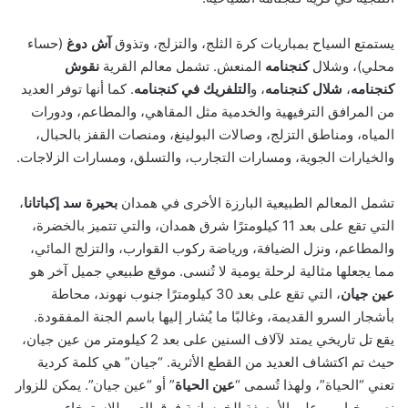
يستمتع السياح بمباريات كرة الثلج، والتزلج، وتذوق
آش دوغ
(حساء
محلي)، وشلال
كنجنامه
المنعش. تشمل معالم القرية
نقوش
كنجنامه
،
شلال كنجنامه
، و
التلفريك في كنجنامه
. كما أنها توفر العديد
من المرافق الترفيهية والخدمية مثل المقاهي، والمطاعم، ودورات
المياه، ومناطق التزلج، وصالات البولينغ، ومنصات القفز بالحبال،
والخيارات الجوية، ومسارات التجارب، والتسلق، ومسارات الزلاجات.
تشمل المعالم الطبيعية البارزة الأخرى في همدان
بحيرة سد إكباتانا
،
التي تقع على بعد 11 كيلومترًا شرق همدان، والتي تتميز بالخضرة،
والمطاعم، ونزل الضيافة، ورياضة ركوب القوارب، والتزلج المائي،
مما يجعلها مثالية لرحلة يومية لا تُنسى. موقع طبيعي جميل آخر هو
عين جيان
، التي تقع على بعد 30 كيلومترًا جنوب نهوند، محاطة
بأشجار السرو القديمة، وغالبًا ما يُشار إليها باسم الجنة المفقودة.
يقع تل تاريخي يمتد لآلاف السنين على بعد 2 كيلومتر من عين جيان،
حيث تم اكتشاف العديد من القطع الأثرية. “جيان” هي كلمة كردية
تعني “الحياة”، ولهذا تُسمى “
عين الحياة
” أو “عين جيان”. يمكن للزوار
نصب خيامهم على الأرصفة الخرسانية فوق العين للاسترخاء.