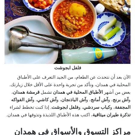
فلفل ابجوشت
الآن بعد أن نتحدث عن الطعام، من الجيد التعرف على الأطباق
المحلية في همدان، وتأكد من تجربة واحدة على الأقل خلال زيارتك.
بعض من أشهر
الأطباق المحلية في همدان
تشمل
قرمشة همدان
،
و
آش برنج
، و
آش أمانج
، و
آش الباذنجان
، و
آش كاشي
، و
آش الفواكه
المجففة
، و
كباب سردشي
، و
فلفل ابجوشت
. إذا كنت تخطط لشراء
تذكرة طيران ميثاقية
، اكتب هذه الأطباق اللذيذة وتذوقها في همدان.
مراكز التسوق والأسواق في همدان