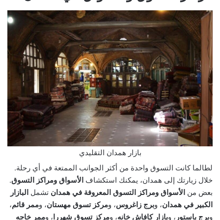
بازار همدان التقليدي
لطالما كانت التسوق واحدة من أكثر الجوانب الممتعة في أي رحلة.
خلال زيارتك إلى همدان، يمكنك استكشاف
الأسواق ومراكز التسوق
.
بعض من
الأسواق ومراكز التسوق المعروفة في همدان
تشمل
البازار
الكبير في همدان
، و
برج زاغروس
، و
مركز تسوق مهستان
، و
ممر قائم
،
و
برج باستور
، و
بازار كافاش خانه
، و
مركز تسوق شهررا
، و
ممر خاجه