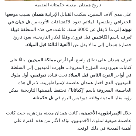
تاريخ همدان، مدينة حكمتانه القديمة
على مدى آلاف السنين، سكنت القبائل الإيرانية
همدان
بسبب موقعها
الجغرافي وطقسها الملائم. تعود الاكتشافات الأثرية من
تل جيان
في
نهوند
إلى ما لا يقل عن 6000 سنة. عاشت في هذه المنطقة قبيلة
تُعرف باسم
الكاشيين
قبل قرون. وفقًا للآثار التاريخية، يعود تاريخ
حضارة همدان إلى ما لا يقل عن
الألفية الثالثة قبل الميلاد
.
تُعرف همدان على نطاق واسع بأنها أرض
مملكة الميديين
. بناءً على
كتابات هيرودوت، المؤرخ المعروف، ظهرت الميديون إلى السلطة
في أواخر
القرن الثامن قبل الميلاد
تحت قيادة
ديوقيس
، أول ملوك
الميديين، الذي اختار همدان عاصمة لإمبراطوريته. لا تزال هذه
العاصمة، المعروفة باسم “
إكباتانا
“، تحتفظ بأهميتها التاريخية. يمكن
رؤية بقايا المدينة وقلعة ديوقيس اليوم في
تل حكمتانه
.
خلال
الإمبراطورية الأخمينية
، كانت همدان مدينة مزدهرة، حيث كانت
عاصمة صيفية لملوك الأخمينيين. تؤكد الآثار من هذه الفترة على
أهمية المدينة في ذلك الوقت.