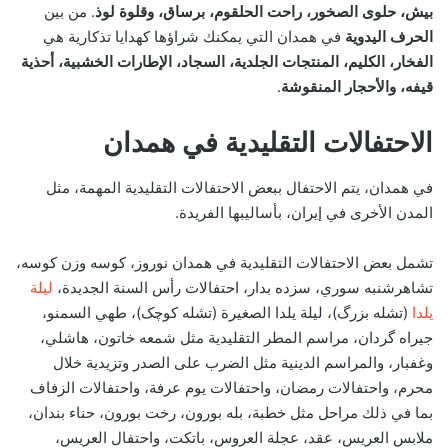
بيش، حلوى الصخور، راحت الحلقوم، برساق، وقلوة لوذ
. من بين
الحرف اليدوية
في همدان التي يمكنك شراؤها كهدايا تذكارية هي
الفخار، الكليم، المنتجات الجلدية، السجاد، الإطارات الخشبية، أحذية
قيفه، والأحجار المنقوشة
.
الاحتفالات التقليدية في همدان
في همدان، يتم الاحتفال ببعض الاحتفالات التقليدية المهمة، مثل
المدن الأخرى في إيران، بأساليبها الفريدة.
تشمل بعض الاحتفالات التقليدية في همدان نوروز، كوسه وزن كوسه،
تشاهرشنبه سوري، سزده بدار، احتفالات رأس السنة الجديدة،
ليلة
يلدا
(تشله بزرگ)، ليلة يلدا الصغيرة (تشله کوچک)، طهي السمنو،
جيراه گردان، مراسم المطر التقليدية مثل شمعه خاتون، هاشلي،
وغفبار، والمراسم الدينية مثل الضرب على الصدر وتزيدية خلال
محرم، واحتفالات رمضان، واحتفالات يوم عرفة، واحتفالات الزفاف
بما في ذلك مراحل مثل خطبة، بله بورون، رخت بورون، حناء بندان،
ملابس العريس، عقد، عجلة العروس، باتكت، واحتفال العريس،