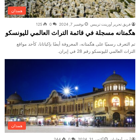
همدان
فريق تحرير أورينت تريبس
نوفمبر 7, 2024
0
125
هگمتانه مسجلة في قائمة التراث العالمي لليونسكو
تم التعرف رسميًا على هگمتانه، المعروفة أيضًا بإكباتانا، كأحد مواقع
التراث العالمي لليونسكو رقم 28 في إيران.
همدان
أرمن أوهانيان
أكتوبر 31, 2024
0
244