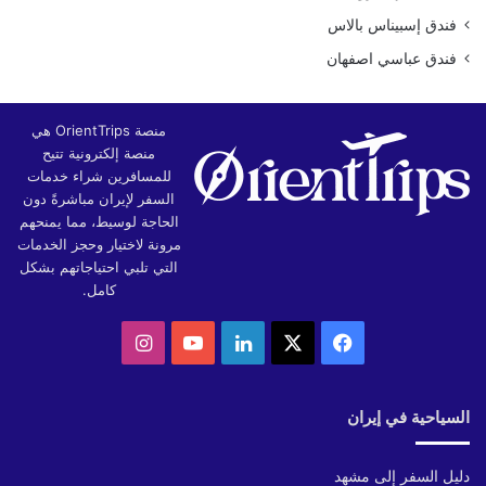
فندق إسبيناس بالاس
فندق عباسي اصفهان
منصة OrientTrips هي
منصة إلكترونية تتيح
للمسافرين شراء خدمات
السفر لإيران مباشرةً دون
الحاجة لوسيط، مما يمنحهم
مرونة لاختيار وحجز الخدمات
التي تلبي احتياجاتهم بشكل
كامل.
‫X
فيسبوك
لينكدإن
‫YouTube
انستقرام
السياحية في إيران
دليل السفر إلى مشهد