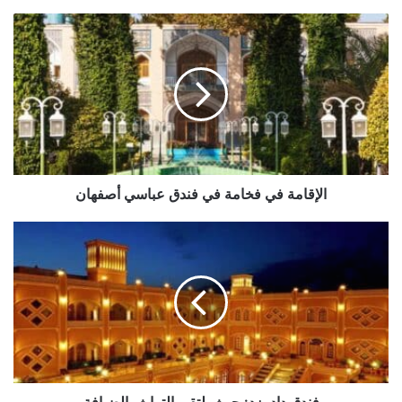
الإقامة
في
فخامة
في
فندق
عباسي
أصفهان
الإقامة في فخامة في فندق عباسي أصفهان
فندق
داد
يزد:
حيث
يلتقي
التراث
بالضيافة