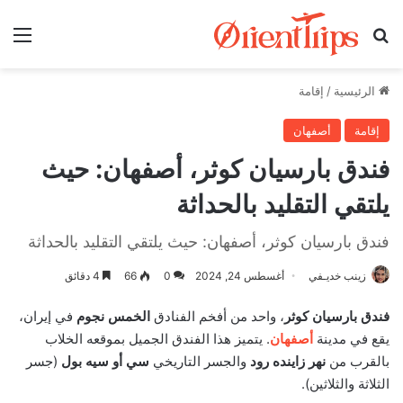
بحث عن
الق
الرئيسية
/
إقامة
إقامة
أصفهان
فندق بارسيان كوثر، أصفهان: حيث
يلتقي التقليد بالحداثة
فندق بارسيان كوثر، أصفهان: حيث يلتقي التقليد بالحداثة
زينب خديـفي
أغسطس 24, 2024
0
66
4 دقائق
فندق بارسيان كوثر
، واحد من أفخم الفنادق
الخمس نجوم
في إيران،
يقع في مدينة
أصفهان
. يتميز هذا الفندق الجميل بموقعه الخلاب
بالقرب من
نهر زاينده رود
والجسر التاريخي
سي أو سيه بول
(جسر
الثلاثة والثلاثين).