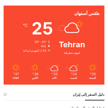
طقس أصفهان
25
℃
Tehran
35º - 25º
14%
2.34 كيلومتر/ساعة
غيوم متفرقة
37
36
35
34
35
℃
℃
℃
℃
℃
الجمعة
السبت
الأحد
الأثنين
الثلاثاء
دليل السفر إلى إيران
دليل السفر إلى طهران