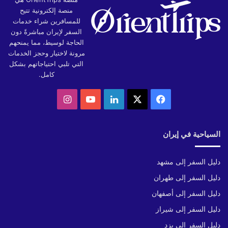
منصة إلكترونية تتيح
للمسافرين شراء خدمات
السفر لإيران مباشرةً دون
الحاجة لوسيط، مما يمنحهم
مرونة لاختيار وحجز الخدمات
التي تلبي احتياجاتهم بشكل
كامل.
‫X
فيسبوك
لينكدإن
‫YouTube
انستقرام
السياحية في إيران
دليل السفر إلى مشهد
دليل السفر إلى طهران
دليل السفر إلى أصفهان
دليل السفر إلى شيراز
دليل السفر إلى يزد