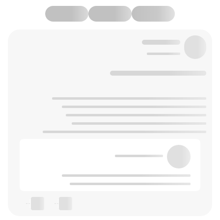
--
--