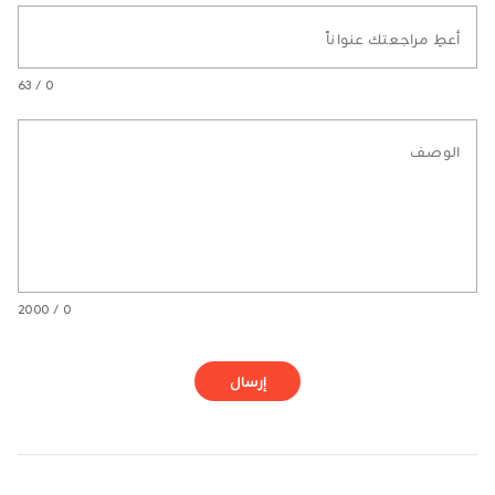
أعطِ مراجعتك عنواناً
0 / 63
الوصف
0 / 2000
إرسال