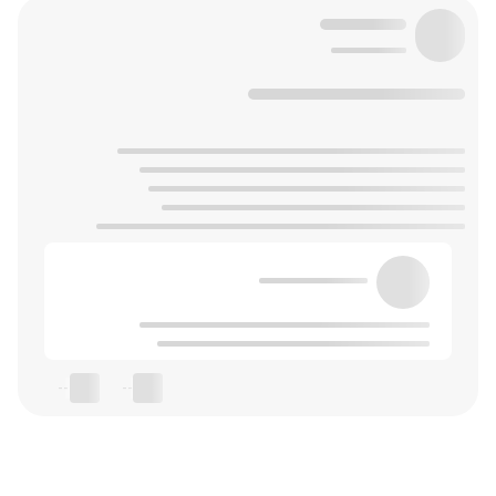
--
--