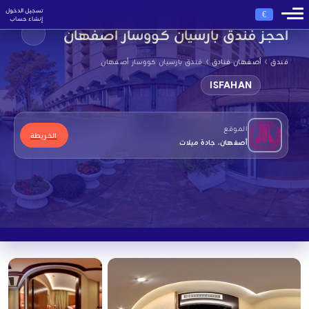
تسجيل الدخول
€
إنشاء حساب
احجز فندق بارسيان كووسار أصفهان
›
›
فندق
أصفهان فنادق
فندق بارسيان كووسار أصفهان
ISFAHAN
الموقع
الخريطة
أصفهان، جادة ميلات