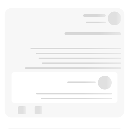
--
--