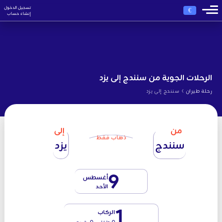
تسجيل الدخول
€
إنشاء حساب
الرحلات الجوية من سنندج إلى يزد
›
رحلة طيران
سنندج إلى يزد
من
إلى
ذهاب فقط
سنندج
يزد
9
أغسطس
الأحد
1
الركاب
0 طفل - 0 رضيع