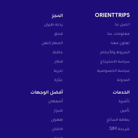
ORIENTTRIPS
الحجز
اتصل بنا
رحلة طيران
معلومات عنا
فندق
تعاون معنا
المطار النقل
الشروط والأحكام
حافلة
سياسة الاسترجاع
قطار
سياسة الخصوصية
تجربة
المدونة
عبّارة
الخدمات
أفضل الوجهات
تأشيرة
أصفهان
تأمين
شيراز
بطاقة السائح
طهران
شريحة SIM
كاشان
كرمان