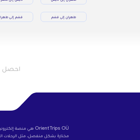
طهران إلى قشم
قشم إلى طهرا
احصل عل
OrientTrips OÜ هي منص
مختارة بشكل منفصل، مثل الرحلات الج