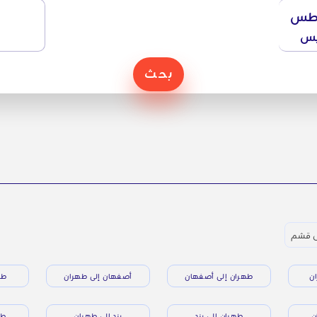
طس
يس
بحث
ى قشم
ن
طهران إلى أصفهان
أصفهان إلى طهران
طه
ن
طهران إلى يزد
يزد إلى طهران
طه