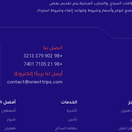
ات، والتأمين، وبطاقات SIM، وبطاقات السياح، والتجارب المحلية.يتم تقديم بعض
ضع لتوفر وأسعار وشروط وقواعد إلغاء وشروط استرداد
اتصل بنا
+98 902 379 3213
+98 21 7105 7401
أرسل لنا بريدًا إلكترونيًا
contact@orienttrips.com
ز
الخدمات
أفضل ال
 طيران
تأشيرة
أصفهان
تأمين
شيراز
ار النقل
بطاقة السائح
طهران