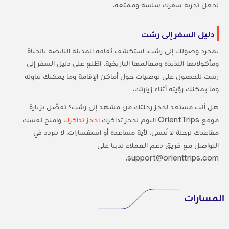
لجعل تجربة سفرك سلسة وممتعة.
دليل السفر إلى رشت
بمجرد وصولك إلى رشت، استكشف ثقافة المدينة النابضة بالحياة
ومأكولاتها اللذيذة ومعالمها التاريخية. اطّلع على دليل السفر إلى
رشت للحصول على توصيات حول أماكن الإقامة وما يمكنك تناوله
وما يمكنك رؤيته أثناء زيارتك.
هل أنت مستعد لحجز رحلتك من مشهد إلى رشت؟ تفضّل بزيارة
موقع OrientTrips اليوم لحجز تذاكرك
احجز تذاكرك
وامنح نفسك
مقاعدك لرحلة لا تُنسى. لأية مساعدة أو استفسارات، لا تتردد في
التواصل مع فريق دعم العملاء لدينا على
support@orienttrips.com.
المسارات