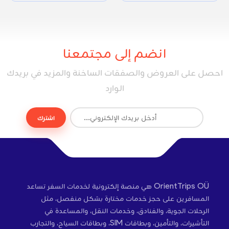
انضم إلى مجتمعنا
احصل على العروض والصفقات الساخنة والمزيد في بريدك
الوارد
اشترك
OrientTrips OÜ هي منصة إلكترونية لخدمات السفر تساعد
المسافرين على حجز خدمات مختارة بشكل منفصل، مثل
الرحلات الجوية، والفنادق، وخدمات النقل، والمساعدة في
التأشيرات، والتأمين، وبطاقات SIM، وبطاقات السياح، والتجارب