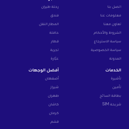
اتصل بنا
رحلة طيران
معلومات عنا
فندق
تعاون معنا
المطار النقل
الشروط والأحكام
حافلة
سياسة الاسترجاع
قطار
سياسة الخصوصية
تجربة
المدونة
عبّارة
الخدمات
أفضل الوجهات
تأشيرة
أصفهان
تأمين
شيراز
بطاقة السائح
طهران
شريحة SIM
كاشان
كرمان
قشم