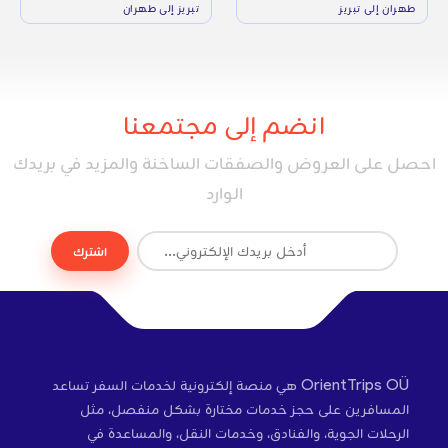
طهران إلى تبريز
تبريز إلى طهران
انضم إلى مجتمعنا
احصل على العروض والصفقات الساخنة والمزيد في بريدك
الوارد
اشترك
OrientTrips OÜ هي منصة إلكترونية لخدمات السفر تساعد
المسافرين على حجز خدمات مختارة بشكل منفصل، مثل
الرحلات الجوية، والفنادق، وخدمات النقل، والمساعدة في