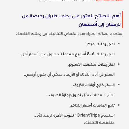
أهم النصائح للعثور على رحلات طيران رخيصة من
لارستان إلى أصفهان
استخدم نصائح الخبراء هذه لخفض التكاليف في رحلتك القادمة:
احجز رحلتك مبكراً
احجز رحلتك
6–8 أسابيع مقدماً
للحصول على أسعار أقل.
اختر رحلات منتصف الأسبوع.
السفر في أيام الثلاثاء أو الأربعاء يمكن أن يكون أرخص.
السفر خارج أوقات الذروة.
تجنب العطلات مثل
نوروز
و
إجازة الصيف
.
تتبع اتجاهات أسعار التذاكر.
استخدم OrientTrips’
تقويم الأجرة
لرصد الأيام
منخفضة التكلفة.