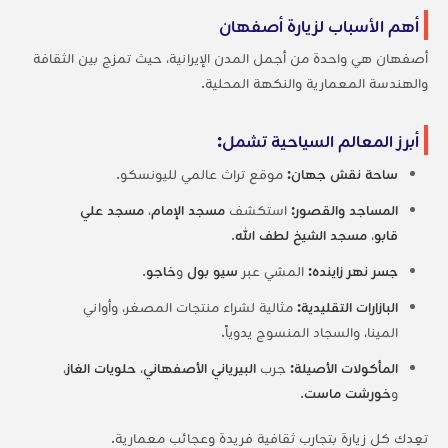
أهم الأسباب لزيارة أصفهان
أصفهان هي واحدة من أجمل المدن الإيرانية، حيث تمزج بين الثقافة
والهندسة المعمارية والنكهة المحلية.
أبرز المعالم السياحية تشمل:
ساحة نقش جهان:
موقع تراث عالمي لليونسكو.
المساجد والقصور:
استكشف
مسجد الإمام
،
مسجد علي
قابو
،
مسجد الشيخ لطف الله
.
جسر نهر زاينده:
المشي عبر
سيو بول
و
خاجو
.
البازارات التقليدية:
مثالية لشراء منتجات المصغر، وأواني
المينا، والسجاد المنسوج يدوياً.
المأكولات الأصيلة:
جرب
البيرياني الأصفهاني
،
حلويات الغاز
،
و
خورشت ماست
.
تعِدك كل زيارة بتجارب ثقافية فريدة وعجائب معمارية.