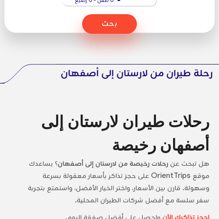
بحث
رحلة طيران من لارستان إلى أصفهان
رحلات طيران لارستان إلى
أصفهان رخيصة
هل تبحث عن
رحلات رخيصة من لارستان إلى أصفهان
؟ يساعدك
موقع OrientTrips على حجز تذاكر بأسعار معقولة بسرعة
وسهولة. قارن بين الأسعار، واختر الخيار الأفضل، واستمتع بتجربة
سفر سلسة مع أفضل شركات الطيران المحلية.
احجز تذاكرك الآن
واحصل على أفضل صفقة اليوم.