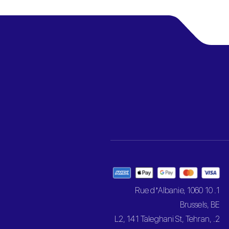
1. 10 Rue d’Albanie, 1060
Brussels, BE
2. L2, 141 Taleghani St, Tehran,