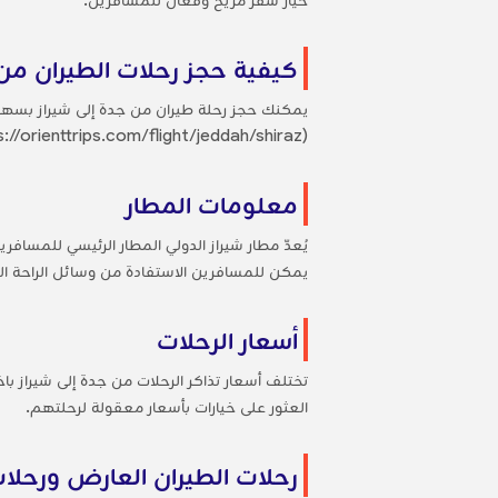
كيفية حجز رحلات الطيران من 
يمكنك حجز رحلة طيران من جدة إلى شيراز بسهول
(https://orienttrips.com/flight/jeddah/shiraz/) وأدخل تواريخ السفر وتفضيلاتك. اختر من بين الرحلات المتاحة وأكمل حجزك عبر الإنترنت. إنه سريع وسهل وآمن.
معلومات المطار
يُعدّ مطار شيراز الدولي المطار الرئيسي للمسا
يمكن للمسافرين الاستفادة من وسائل الراحة الم
أسعار الرحلات
تختلف أسعار تذاكر الرحلات من جدة إلى شيراز باخ
العثور على خيارات بأسعار معقولة لرحلتهم.
رحلات الطيران العارض ورحلات