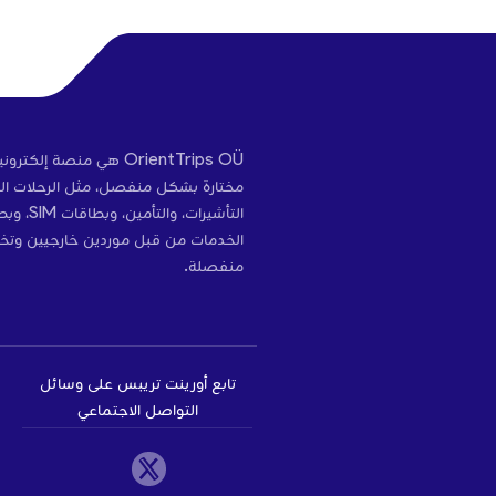
OrientTrips OÜ هي منص
مختارة بشكل منفصل، مثل الرحلات الج
التأشير
الخدمات من قبل موردين خارجيين وتخ
منفصلة.
تابع أورينت تريبس على وسائل
التواصل الاجتماعي