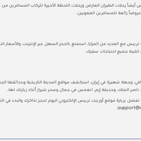
بس أيضاً رحلات الطيران العارض ورحلات اللحظة الأخيرة للركاب المسافرين من ج
ة عروضاً رائعة للمسافرين العفويين.
يبس مع العديد من المزايا. استمتع بالحجز السهل عبر الإنترنت، والأسعار الت
س لتلبية جميع احتياجات سفرك.
قافي، وجهة شهيرة في إيران. استكشف مواقع المدينة التاريخية وحدائقها الجميلة و
صر الملك، وحديقة إرم. انغمس في جمال وسحر شيراز أثناء زيارتك لها.
ضل بزيارة موقع أورينت تريبس الإلكتروني اليوم لحجز تذاكرك والبدء في الت