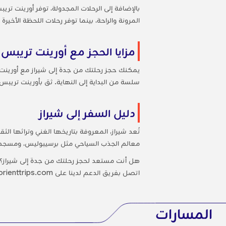
بالإضافة إلى الرحلات المجدولة، توفر أورينت تري
المرونة والراحة، بينما توفر رحلات اللحظة الأخير
مزايا الحجز مع أورينت تريبس
يمكنك حجز رحلتك من جدة إلى شيراز مع أورينت تر
سلسة من البداية إلى النهاية. ثق بأورينت تريب
دليل السفر إلى شيراز
تُعد شيراز، المعروفة بتاريخها الغني وتراثها الث
معالم الجذب السياحي مثل برسيبوليس، ومسجد نا
هل أنت مستعد لحجز رحلتك من جدة إلى شيراز؟ تف
اتصل بفريق الدعم لدينا على support@orienttrips.com.
المسارات