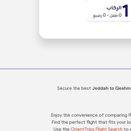
1
الركاب
0 طفل - 0 رضيع
Secure the best
Jeddah to Qeshm 
Enjoy the convenience of comparing flig
Find the perfect flight that fits your 
Use the
OrientTrips Flight Search
to e