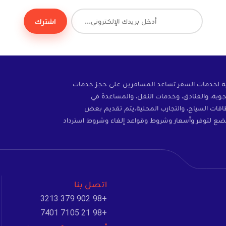
اشترك
OrientTrips OÜ مات السفر تساعد المسافرين على حجز خدمات
وية، والفنادق، وخدمات النقل، والمساعدة في
التأشيرات، والتأمين، وبطاقات SIM،  السياح، والتجارب المحلية.يتم تقديم بعض
ضع لتوفر وأسعار وشروط وقواعد إلغاء وشروط استرداد
اتصل بنا
+98 902 379 3213
+98 21 7105 7401