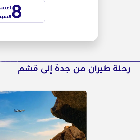
8
أغس
السب
رحلة طيران من جدة إلى قشم