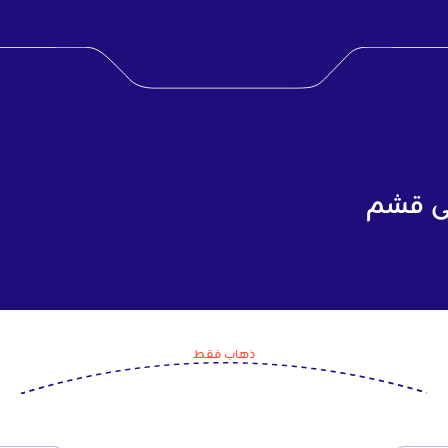
لى قشم
ذهاب فقط