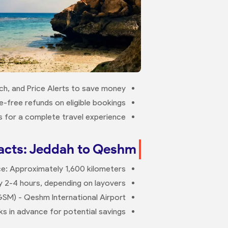
ch, and Price Alerts to save money.
e-free refunds on eligible bookings.
s for a complete travel experience.
acts: Jeddah to Qeshm
ce: Approximately 1,600 kilometers.
ly 2-4 hours, depending on layovers.
GSM) - Qeshm International Airport.
s in advance for potential savings.