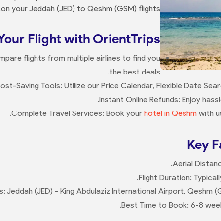
on your Jeddah (JED) to Qeshm (GSM) flights.
our Flight with OrientTrips?
are flights from multiple airlines to find you
the best deals.
ost-Saving Tools: Utilize our Price Calendar, Flexible Date Sear
Instant Online Refunds: Enjoy hassl
Complete Travel Services: Book your
hotel in Qeshm
with u
Key F
Aerial Distan
Flight Duration: Typical
s: Jeddah (JED) - King Abdulaziz International Airport, Qeshm (
Best Time to Book: 6-8 week