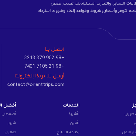
ات، والتأمين، وبطاقات SIM، وبطاقات السياح، والتجارب المحلية.يتم تقديم بعض
ضع لتوفر وأسعار وشروط وقواعد إلغاء وشروط استرداد
اتصل بنا
+98 902 379 3213
+98 21 7105 7401
أرسل لنا بريدًا إلكترونيًا
contact@orienttrips.com
ز
الخدمات
أفضل ال
 طيران
تأشيرة
أصفهان
تأمين
شيراز
ار النقل
بطاقة السائح
طهران