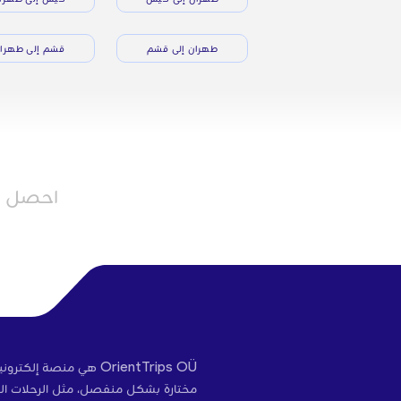
طهران إلى قشم
قشم إلى طهرا
احصل عل
OrientTrips OÜ هي منص
مختارة بشكل منفصل، مثل الرحلات الج