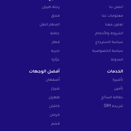
اتصل بنا
رحلة طيران
معلومات عنا
فندق
تعاون معنا
المطار النقل
الشروط والأحكام
حافلة
سياسة الاسترجاع
قطار
سياسة الخصوصية
تجربة
المدونة
عبّارة
الخدمات
أفضل الوجهات
تأشيرة
أصفهان
تأمين
شيراز
بطاقة السائح
طهران
شريحة SIM
كاشان
كرمان
قشم