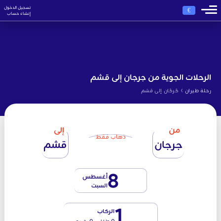
تسجيل الدخول
€
إنشاء حساب
الرحلات الجوية من جرجان إلى قشم
›
رحلة طيران
گرگان إلى قشم
من
إلى
ذهاب فقط
جرجان
قشم
8
أغسطس
السبت
1
الركاب
0 طفل - 0 رضيع