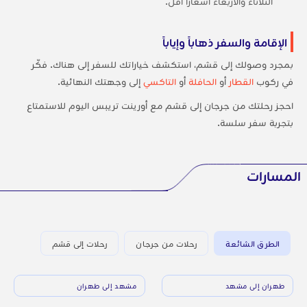
الثلاثاء والأربعاء أسعاراً أقل.
الإقامة والسفر ذهاباً وإياباً
بمجرد وصولك إلى قشم، استكشف خياراتك للسفر إلى هناك. فكّر
في ركوب
القطار
أو
الحافلة
أو
التاكسي
إلى وجهتك النهائية.
احجز رحلتك من جرجان إلى قشم مع أورينت تريبس اليوم للاستمتاع
بتجربة سفر سلسة.
المسارات
الطرق الشائعة
رحلات من جرجان
رحلات إلى قشم
طهران إلى مشهد
مشهد إلى طهران