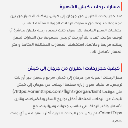
مسارات رحلات كيش الشهيرة
عند حجز رحلات الطيران من جرجان إلى كيش، يمكنك الاختيار من بين
مجموعة متنوعة من مسارات الرحلات الجوية الشائعة لتناسب
احتياجات السفر الخاصة بك. سواء كنت تفضل رحلة طيران مباشرة أو
توقف مؤقت، تقدم لك أورينت تريبس مجموعة من الخيارات لجعل
رحلتك مريحة وملائمة. استكشف المسارات المختلفة المتاحة واختر
المسار الأفضل لك.
كيفية حجز رحلات الطيران من جرجان إلى كيش
حجز الرحلات الجوية من جرجان إلى كيش سريع وسهل مع أورينت
تريبس. ما عليك سوى زيارة صفحة الرحلات من جرجان إلى كيش
على موقعنا (https://orienttrips.com/flight/gorgan/kish/)
للبحث عن الرحلات المتاحة. أدخل تواريخ السفر وتفضيلاتك، وقارن
الأسعار، واختر الرحلة التي تناسب جدولك وميزانيتك. مع
OrientTrips، لم يكن حجز الرحلات الجوية أكثر سهولة من أي وقت
مضى.