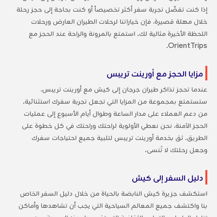
إذا كنت تفضّل تجربة سفر أكثر تخصيصاً أو كنت بحاجة إلى حجز رحلة
خلال مهلة قصيرة، فإن خياراتنا لرحلات الطيران العارض ورحلات
اللحظة الأخيرة مثالية لك. استمتع بالمرونة والراحة عند الحجز مع
OrientTrips.
مزايا الحجز مع أورينت تريبس
عندما تحجز تذاكر طيران جرجان إلى كيش مع أورينت تريبس،
ستستمتع بمجموعة من المزايا التي تجعل تجربة سفرك استثنائية.
من دعم العملاء على مدار الساعة وطوال أيام الأسبوع إلى عمليات
الحجز الآمنة، نحن نعطي الأولوية لراحتك وراحتك في كل خطوة على
الطريق. ثق بخدمة أورينت تريبس لتلبية جميع احتياجات سفرك
وجعل رحلتك لا تُنسى.
دليل السفر إلى كيش
استكشف جزيرة كيش النابضة بالحياة من خلال دليل السفر الخاص
بنا واكتشف جميع المعالم السياحية التي يجب أن تشاهدها وأماكن