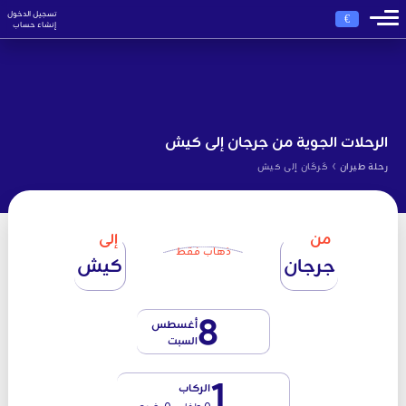
تسجيل الدخول
€
إنشاء حساب
الرحلات الجوية من جرجان إلى كيش
›
رحلة طيران
گرگان إلى كيش
من
إلى
ذهاب فقط
جرجان
كيش
8
أغسطس
السبت
1
الركاب
0 طفل - 0 رضيع