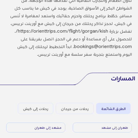
تناول الطعام والتجارب الثقافية التي تقدمها هذه الوجهة. من
الشواطئ البكر إلى الأسواق الصاخبة، يوجد في كيش ما يناسب كل
مسافر. خطّط برنامج رحلتك واحزم حقائبك واستعد لمغامرة لا تُنسى
في كيش. لحجز تذاكر رحلتك من جرجان إلى كيش مع أورينت تريبس،
تفضل بزيارة https://orienttrips.com/flight/gorgan/kish/.
للحصول على أي مساعدة أو دعم في الحجز، اتصل بفريقنا على
bookings@orienttrips.com. ابدأ التخطيط لرحلتك إلى كيش
اليوم واستمتع بتجربة سفر سلسة مع أورينت تريبس.
المسارات
الطرق الشائعة
رحلات من جرجان
رحلات إلى كيش
طهران إلى مشهد
مشهد إلى طهران