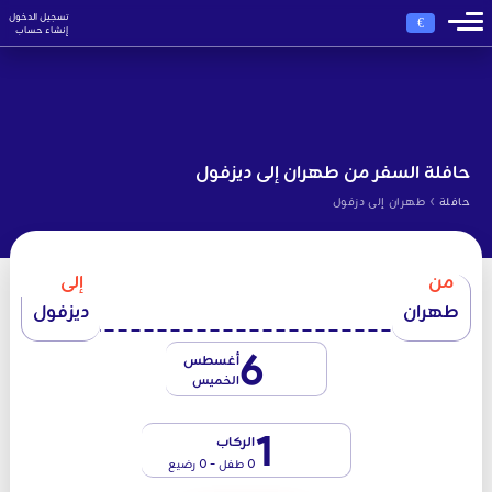
تسجيل الدخول
€
إنشاء حساب
حافلة السفر من طهران إلى ديزفول
›
حافلة
طهران إلى دزفول
من
إلى
طهران
ديزفول
6
أغسطس
الخميس
1
الركاب
0 طفل - 0 رضيع