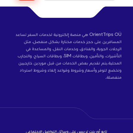
OrientTrips OÜ هي منصة إلكترونية لخدمات السفر تساعد
المسافرين على حجز خدمات مختارة بشكل منفصل، مثل
الرحلات الجوية، والفنادق، وخدمات النقل، والمساعدة في
التأشيرات، والتأمين، وبطاقات SIM، وبطاقات السياح، والتجارب
المحلية.يتم تقديم بعض الخدمات من قبل موردين خارجيين
وتخضع لتوفر وأسعار وشروط وقواعد إلغاء وشروط استرداد
منفصلة.
تابع أورينت تريبس على وسائل التواصل الاجتماعي