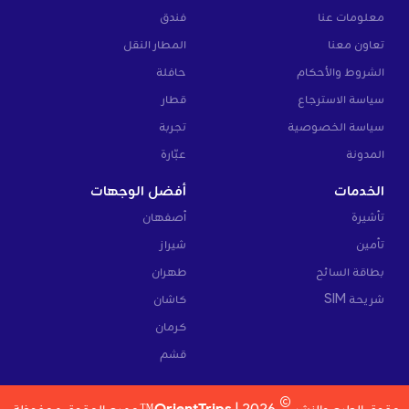
معلومات عنا
فندق
تعاون معنا
المطار النقل
الشروط والأحكام
حافلة
سياسة الاسترجاع
قطار
سياسة الخصوصية
تجربة
المدونة
عبّارة
الخدمات
أفضل الوجهات
تأشيرة
أصفهان
تأمين
شيراز
بطاقة السائح
طهران
شريحة SIM
كاشان
كرمان
قشم
©
حقوق الطبع والنشر
2026 |
OrientTrips™
جميع الحقوق محفوظة.