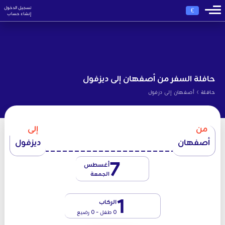
تسجيل الدخول
€
إنشاء حساب
حافلة السفر من أصفهان إلى ديزفول
›
حافلة
أصفهان إلى دزفول
من
إلى
أصفهان
ديزفول
7
أغسطس
الجمعة
1
الركاب
0 طفل - 0 رضيع