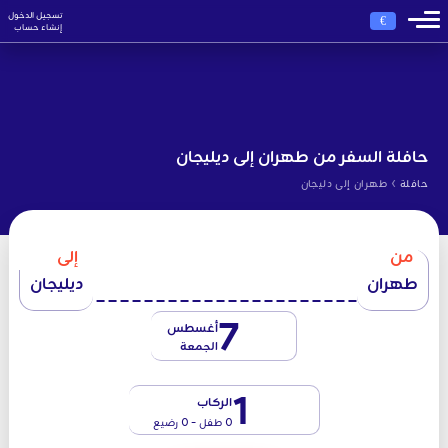
تسجيل الدخول
€
إنشاء حساب
حافلة السفر من طهران إلى ديليجان
›
حافلة
طهران إلى دليجان
من
إلى
طهران
ديليجان
7
أغسطس
الجمعة
1
الركاب
0 طفل - 0 رضيع