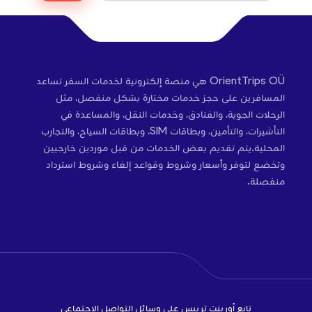
OrientTrips OÜ هي منصة إلكترونية لخدمات السفر تساعد
المسافرين على حجز خدمات مختارة بشكل منفصل، مثل
الرحلات الجوية، والفنادق، وخدمات النقل، والمساعدة في
التأشيرات، والتأمين، وبطاقات SIM، وبطاقات السياح، والتجارب
المحلية.يتم تقديم بعض الخدمات من قبل موردين خارجيين
وتخضع لتوفر وأسعار وشروط وقواعد إلغاء وشروط استرداد
منفصلة.
تابع أورينت تريبس على وسائل التواصل الاجتماعي