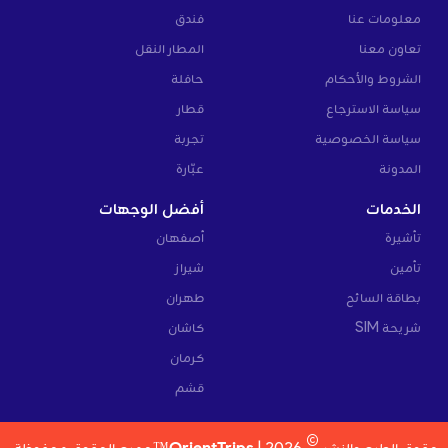
معلومات عنا
فندق
تعاون معنا
المطار النقل
الشروط والأحكام
حافلة
سياسة الاسترجاع
قطار
سياسة الخصوصية
تجربة
المدونة
عبّارة
الخدمات
أفضل الوجهات
تأشيرة
أصفهان
تأمين
شيراز
بطاقة السائح
طهران
شريحة SIM
كاشان
كرمان
قشم
©
حقوق الطبع والنشر
2026 |
OrientTrips™
جميع الحقوق محفوظة.