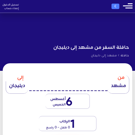
تسجيل الدخول
€
إنشاء حساب
حافلة السفر من مشهد إلى ديليجان
›
حافلة
مشهد إلى دليجان
من
إلى
مشهد
ديليجان
6
أغسطس
الخميس
1
الركاب
0 طفل - 0 رضيع