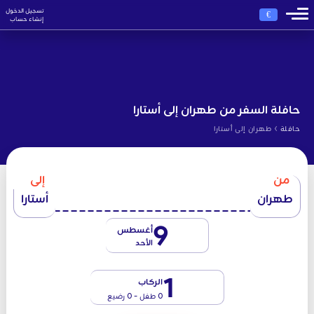
تسجيل الدخول
€
إنشاء حساب
حافلة السفر من طهران إلى أستارا
›
حافلة
طهران إلى أستارا
من
إلى
طهران
أستارا
9
أغسطس
الأحد
1
الركاب
0 طفل - 0 رضيع