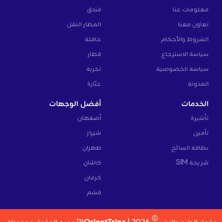
معلومات عنا
فندق
تعاون معنا
المطار النقل
الشروط والأحكام
حافلة
سياسة الاسترجاع
قطار
سياسة الخصوصية
تجربة
المدونة
عبّارة
الخدمات
أفضل الوجهات
تأشيرة
أصفهان
تأمين
شيراز
بطاقة السائح
طهران
شريحة SIM
كاشان
كرمان
قشم
©
حقوق الطبع والنشر
2026 |
OrientTrips™
جميع الحقوق محفوظة.