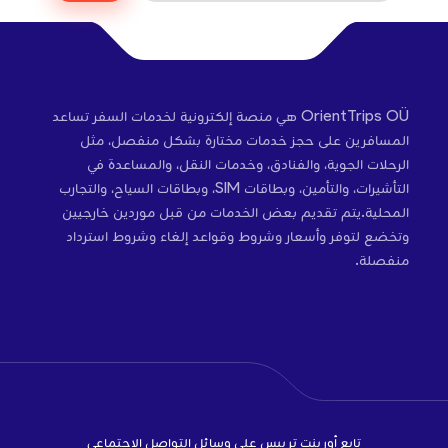
OrientTrips OÜ هي منصة إلكترونية لخدمات السفر تساعد
المسافرين على حجز خدمات مختارة بشكل منفصل، مثل
الرحلات الجوية، والفنادق، وخدمات النقل، والمساعدة في
التأشيرات، والتأمين، وبطاقات SIM، وبطاقات السياح، والتجارب
المحلية.يتم تقديم بعض الخدمات من قبل موردين خارجيين
وتخضع لتوفر وأسعار وشروط وقواعد إلغاء وشروط استرداد
منفصلة.
تابع أورينت تريبس على وسائل التواصل الاجتماعي