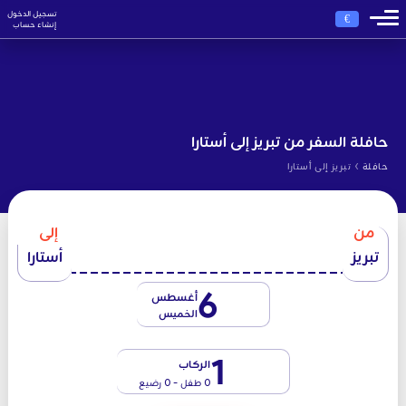
تسجيل الدخول
€
إنشاء حساب
حافلة السفر من تبريز إلى أستارا
›
حافلة
تبريز إلى أستارا
من
إلى
تبريز
أستارا
6
أغسطس
الخميس
1
الركاب
0 طفل - 0 رضيع