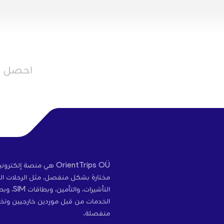
احصل عل
OrientTrips OÜ هي منص
مختارة بشكل منفصل، مثل الرحلات الج
التأشير
الخدمات من قبل موردين خارجيين وتخ
منفصلة.