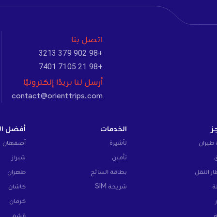
اتصل بنا
+98 902 379 3213
+98 21 7105 7401
أرسل لنا بريدًا إلكترونيًا
contact@orienttrips.com
ز
الخدمات
أفضل ال
 طيران
تأشيرة
أصفهان
تأمين
شيراز
ار النقل
بطاقة السائح
طهران
ة
شريحة SIM
كاشان
كرمان
ة
قشم