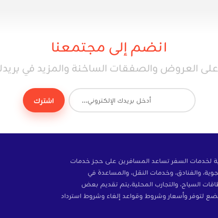
انضم إلى مجتمعنا
ى العروض والصفقات الساخنة والمزيد في بريدك 
اشترك
ة إلكترونية لخدمات السفر تساعد المسافرين على حجز خدمات
وية، والفنادق، وخدمات النقل، والمساعدة في
ات، والتأمين، وبطاقات SIM، وبطاقات السياح، والتجارب المحلية.يتم تقديم بعض
ضع لتوفر وأسعار وشروط وقواعد إلغاء وشروط استرداد