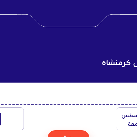
ى كرمنشاه
1
سطس
معة
بحث