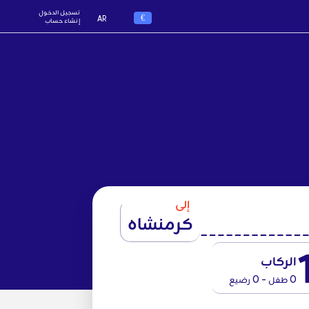
تسجيل الدخول
€
AR
إنشاء حساب
إلى
كرمنشاه
الركاب
0 طفل - 0 رضيع